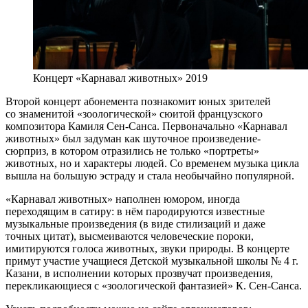
Концерт «Карнавал животных» 2019
Второй концерт абонемента познакомит юных зрителей
со знаменитой «зоологической» сюитой французского
композитора Камиля Сен-Санса. Первоначально «Карнавал
животных» был задуман как шуточное произведение-
сюрприз, в котором отразились не только «портреты»
животных, но и характеры людей. Со временем музыка цикла
вышла на большую эстраду и стала необычайно популярной.
«Карнавал животных» наполнен юмором, иногда
переходящим в сатиру: в нём пародируются известные
музыкальные произведения (в виде стилизаций и даже
точных цитат), высмеиваются человеческие пороки,
имитируются голоса животных, звуки природы. В концерте
примут участие учащиеся Детской музыкальной школы № 4 г.
Казани, в исполнении которых прозвучат произведения,
перекликающиеся с «зоологической фантазией» К. Сен-Санса.