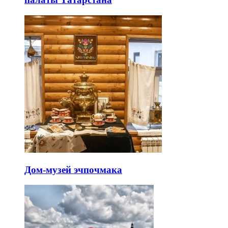
Дом-музей эчпочмака