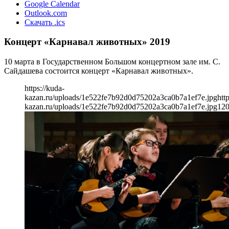
Google Calendar
Outlook.com
Скачать .ics
Концерт «Карнавал животных» 2019
10 марта в Государственном Большом концертном зале им. С.
Сайдашева состоится концерт «Карнавал животных».
https://kuda-
kazan.ru/uploads/1e522fe7b92d0d75202a3ca0b7a1ef7e.jpg
htt
kazan.ru/uploads/1e522fe7b92d0d75202a3ca0b7a1ef7e.jpg
12