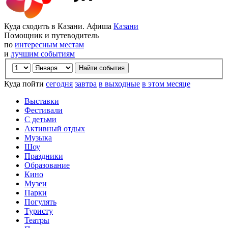
Куда сходить в Казани. Афиша
Казани
Помощник и путеводитель
по
интересным местам
и
лучшим событиям
Куда пойти
сегодня
завтра
в выходные
в этом месяце
Выставки
Фестивали
С детьми
Активный отдых
Музыка
Шоу
Праздники
Образование
Кино
Музеи
Парки
Погулять
Туристу
Театры