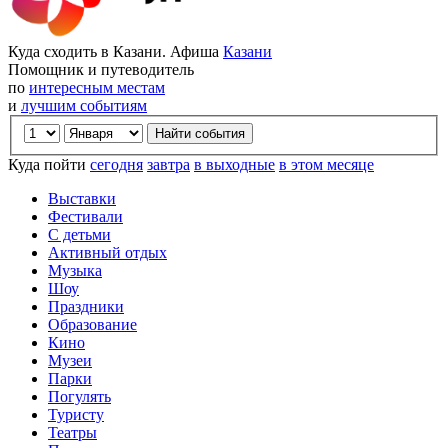
Куда сходить в Казани. Афиша
Казани
Помощник и путеводитель
по
интересным местам
и
лучшим событиям
Куда пойти
сегодня
завтра
в выходные
в этом месяце
Выставки
Фестивали
С детьми
Активный отдых
Музыка
Шоу
Праздники
Образование
Кино
Музеи
Парки
Погулять
Туристу
Театры