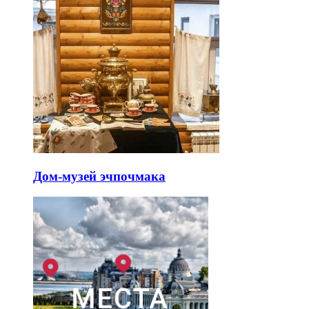
Дом-музей эчпочмака