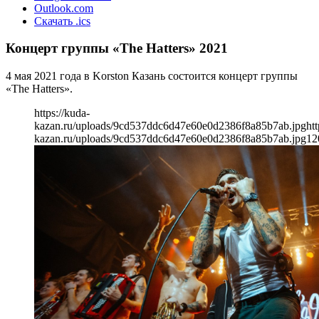
Outlook.com
Скачать .ics
Концерт группы «The Hatters» 2021
4 мая 2021 года в Korston Казань состоится концерт группы
«The Hatters».
https://kuda-
kazan.ru/uploads/9cd537ddc6d47e60e0d2386f8a85b7ab.jpg
htt
kazan.ru/uploads/9cd537ddc6d47e60e0d2386f8a85b7ab.jpg
12