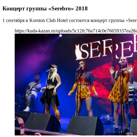
Концерт группы «Serebro» 2018
1 сентября в Korston Club Hotel состоится концерт группы «Sere
https://kuda-kazan.ru/uploads/5c12fc76a714c0e76659337ea28a