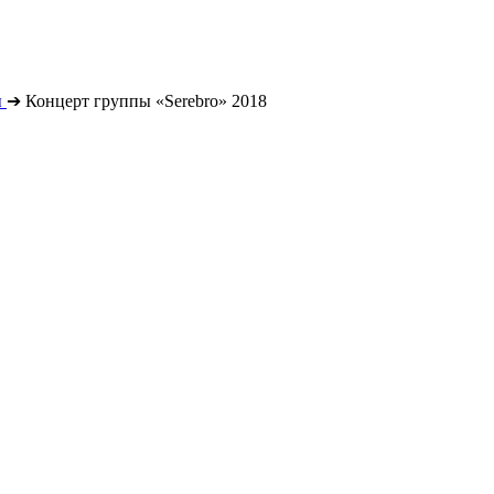
ы
➔
Концерт группы «Serebro» 2018