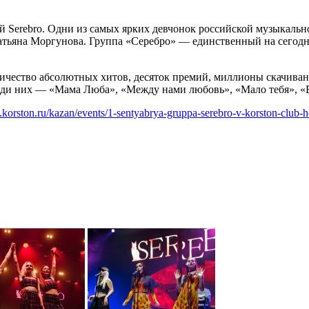
й Serebro. Одни из самых ярких девчонок российской музыкальн
ьяна Моргунова. Группа «Серебро» — единственный на сегодня
личество абсолютных хитов, десяток премий, миллионы скачив
ди них — «Мама Люба», «Между нами любовь», «Мало тебя», «В
korston.ru/kazan/events/1-sentyabrya-gruppa-serebro-v-korston-club-h