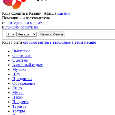
Куда сходить в Казани. Афиша
Казани
Помощник и путеводитель
по
интересным местам
и
лучшим событиям
Куда пойти
сегодня
завтра
в выходные
в этом месяце
Выставки
Фестивали
С детьми
Активный отдых
Музыка
Шоу
Праздники
Образование
Кино
Музеи
Парки
Погулять
Туристу
Театры