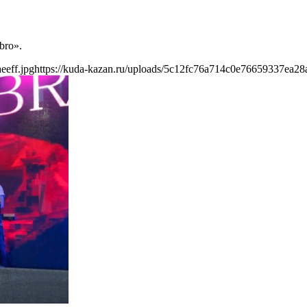
bro».
eeff.jpg
https://kuda-kazan.ru/uploads/5c12fc76a714c0e76659337ea28a