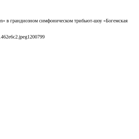
een» в грандиозном симфоническом трибьют-шоу «Богемская
1462e6c2.jpeg
1200
799