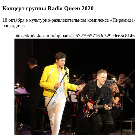
Концерт группы Radio Queen 2020
18 октября в культурно-развлекательном комплексе «Пирамида
рапсодия».
https://kuda-kazan.ru/uploads/ca53279557163c529cde65c8146