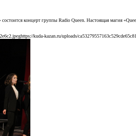
» состоится концерт группы Radio Queen. Настоящая магия «Qu
2e6c2.jpeg
https://kuda-kazan.ru/uploads/ca53279557163c529cde65c8