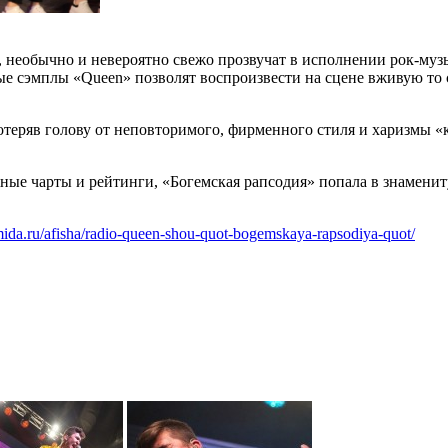
 необычно и невероятно свежо прозвучат в исполнении рок-му
ые сэмплы «Queen» позволят воспроизвести на сцене вживую то 
потеряв голову от неповторимого, фирменного стиля и харизмы «
ные чарты и рейтинги, «Богемская рапсодия» попала в знаменит
amida.ru/afisha/radio-queen-shou-quot-bogemskaya-rapsodiya-quot/