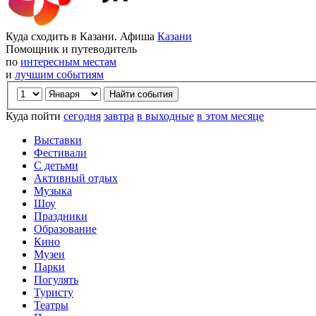
Куда сходить в Казани. Афиша
Казани
Помощник и путеводитель
по
интересным местам
и
лучшим событиям
Куда пойти
сегодня
завтра
в выходные
в этом месяце
Выставки
Фестивали
С детьми
Активный отдых
Музыка
Шоу
Праздники
Образование
Кино
Музеи
Парки
Погулять
Туристу
Театры