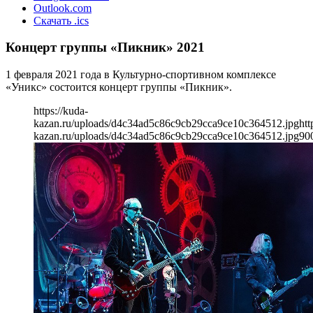
Outlook.com
Скачать .ics
Концерт группы «Пикник» 2021
1 февраля 2021 года в Культурно-спортивном комплексе
«Уникс» состоится концерт группы «Пикник».
https://kuda-
kazan.ru/uploads/d4c34ad5c86c9cb29cca9ce10c364512.jpg
htt
kazan.ru/uploads/d4c34ad5c86c9cb29cca9ce10c364512.jpg
90