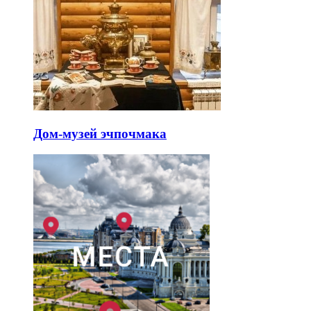
Дом-музей эчпочмака