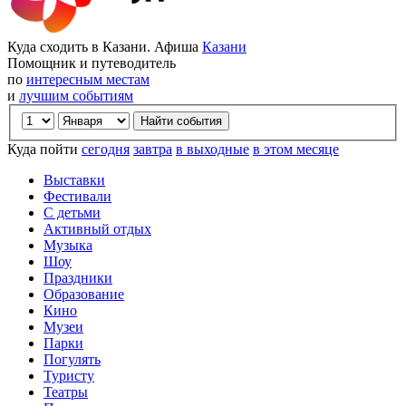
Куда сходить в Казани. Афиша
Казани
Помощник и путеводитель
по
интересным местам
и
лучшим событиям
Куда пойти
сегодня
завтра
в выходные
в этом месяце
Выставки
Фестивали
С детьми
Активный отдых
Музыка
Шоу
Праздники
Образование
Кино
Музеи
Парки
Погулять
Туристу
Театры