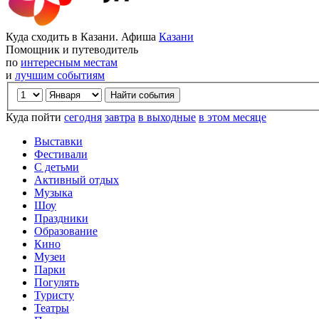
Куда сходить в Казани. Афиша
Казани
Помощник и путеводитель
по
интересным местам
и
лучшим событиям
Куда пойти
сегодня
завтра
в выходные
в этом месяце
Выставки
Фестивали
С детьми
Активный отдых
Музыка
Шоу
Праздники
Образование
Кино
Музеи
Парки
Погулять
Туристу
Театры