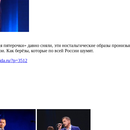
ая пятерочки» давно сняли, эти ностальгические образы прониз
ои. Как берёзы, которые по всей России шумят.
mida.ru/?p=3512