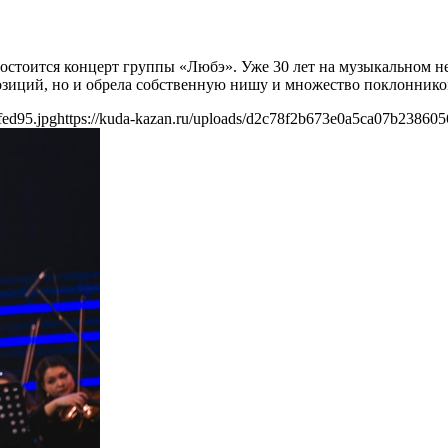
остоится концерт группы «Любэ». Уже 30 лет на музыкальном не
 позиций, но и обрела собственную нишу и множество поклоннико
fed95.jpg
https://kuda-kazan.ru/uploads/d2c78f2b673e0a5ca07b238605