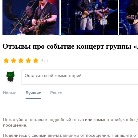
Отзывы про событие концерт группы «
/
5
1
Новые
Лучшие
Ранее
Пожалуйста, оставьте подробный отзыв или комментарий, чтобы д
посещение.
Поделитесь с своими впечатлениями от посещения. Напишите о то