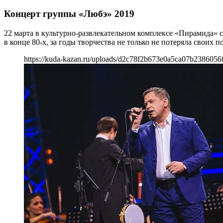
Концерт группы «Любэ» 2019
22 марта в культурно-развлекательном комплексе «Пирамида» с
в конце 80-х, за годы творчества не только не потеряла своих
https://kuda-kazan.ru/uploads/d2c78f2b673e0a5ca07b2386056