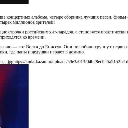
два концертных альбома, четыре сборника лучших песен, фильм
етырех миллионов зрителей!
 строчки российских хит-парадов, а становятся практически н
приходятся ко времени.
оссию ― «от Волги до Енисея». Они полюбили группу с первых н
ушки, где папы и дедушки играют в домино.
eaa.jpg
https://kuda-kazan.ru/uploads/59e3a013f04b28ecfcf5a5152fc1d