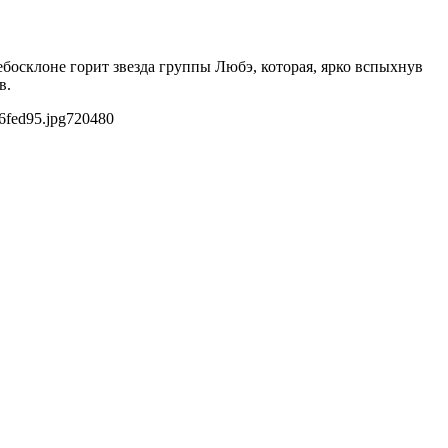
босклоне горит звезда группы Любэ, которая, ярко вспыхнув
в.
6fed95.jpg
720
480