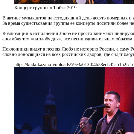
Концерт группы «Любэ» 2019
В активе музыкантов на сегодняшний день десять номерных и 
За время существования группы её концерты посетили более ч
Композиции в исполнении Любэ не просто занимают лидирующие
ансамбля тем «на злобу дня», все песни удивительным образом 
Поклонники видят в песнях Любэ не историю России, а саму Р
словно доносящихся из всех российских дворов, где сидят баб
https://kuda-kazan.ru/uploads/59e3a013f04b28ecfcf5a5152fc1d