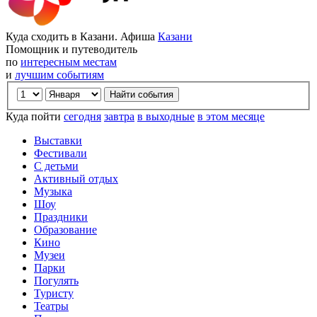
Куда сходить в Казани. Афиша
Казани
Помощник и путеводитель
по
интересным местам
и
лучшим событиям
Куда пойти
сегодня
завтра
в выходные
в этом месяце
Выставки
Фестивали
С детьми
Активный отдых
Музыка
Шоу
Праздники
Образование
Кино
Музеи
Парки
Погулять
Туристу
Театры