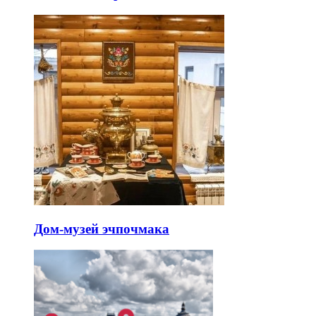
Дом-музей эчпочмака