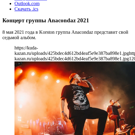
Outlook.com
Скачать .ics
Концерт группы Anacondaz 2021
8 мая 2021 года в Korston группа Anacondaz представит свой
седьмой альбом.
https://kuda-
kazan.ru/uploads/425bdec4d612bd4eaf5e9e387ba898e1.jpg
htt
kazan.ru/uploads/425bdec4d612bd4eaf5e9e387ba898e1.jpg
12