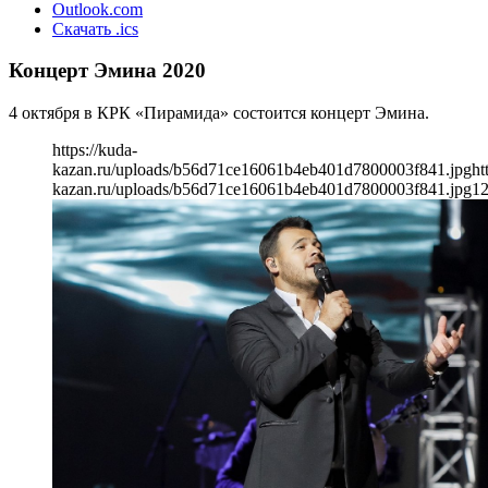
Outlook.com
Скачать .ics
Концерт Эмина 2020
4 октября в КРК «Пирамида» состоится концерт Эмина.
https://kuda-
kazan.ru/uploads/b56d71ce16061b4eb401d7800003f841.jpg
ht
kazan.ru/uploads/b56d71ce16061b4eb401d7800003f841.jpg
1