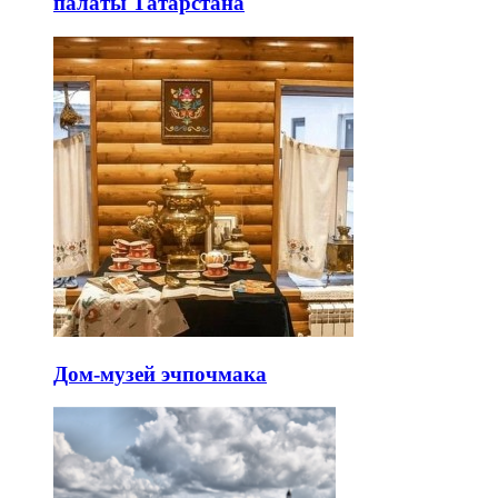
палаты Татарстана
Дом-музей эчпочмака