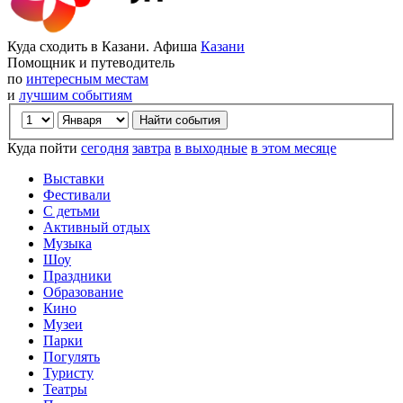
Куда сходить в Казани. Афиша
Казани
Помощник и путеводитель
по
интересным местам
и
лучшим событиям
Куда пойти
сегодня
завтра
в выходные
в этом месяце
Выставки
Фестивали
С детьми
Активный отдых
Музыка
Шоу
Праздники
Образование
Кино
Музеи
Парки
Погулять
Туристу
Театры