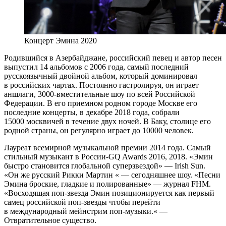
Концерт Эмина 2020
Родившийся в Азербайджане, российский певец и автор песен
выпустил 14 альбомов с 2006 года, самый последний
русскоязычный двойной альбом, который доминировал
в российских чартах. Постоянно гастролируя, он играет
аншлаги, 3000-вместительные шоу по всей Российской
Федерации. В его приемном родном городе Москве его
последние концерты, в декабре 2018 года, собрали
15000 москвичей в течение двух ночей. В Баку, столице его
родной страны, он регулярно играет до 10000 человек.
Лауреат всемирной музыкальной премии 2014 года. Самый
стильный музыкант в России-GQ Awards 2016, 2018. «Эмин
быстро становится глобальной суперзвездой» — Irish Sun.
«Он же русский Рикки Мартин « — сегодняшнее шоу. «Песни
Эмина броские, гладкие и полированные» — журнал FHM.
«Восходящая поп-звезда Эмин позиционируется как первый
самец российской поп-звезды чтобы перейти
в международный мейнстрим поп-музыки.« —
Отвратительное существо.