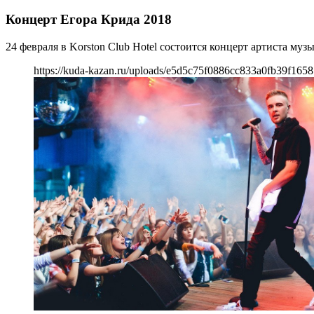
Концерт Егора Крида 2018
24 февраля в Korston Club Hotel состоится концерт артиста муз
https://kuda-kazan.ru/uploads/e5d5c75f0886cc833a0fb39f1658