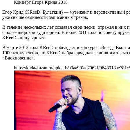
Концерт Егора Крида 2018
Егор Крид (KReeD, Булаткин) — музыкант и перспективный pop-
уже свыше семидесяти записанных треков.
В течение нескольких лет создавал свои песни, отражая в них
с более широкой аудиторией. В июле 2011 года по совету друз
KReeDа популярным.
В марте 2012 года KReeD побеждает в конкурсе «Звезда Вконт
1000 конкурентов, но KReeD набрал двадцать с лишним тысяч 
«Вдохновение».
https://kuda-kazan.ru/uploads/a9aa9f0ac7062ff9648918ae781c