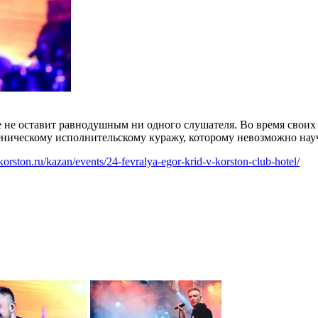
ое не оставит равнодушным ни одного слушателя. Во время свои
ническому исполнительскому куражу, которому невозможно научит
orston.ru/kazan/events/24-fevralya-egor-krid-v-korston-club-hotel/