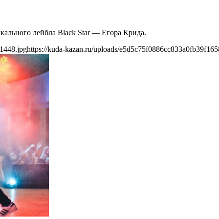
ыкального лейбла Black Star — Егора Крида.
1448.jpg
https://kuda-kazan.ru/uploads/e5d5c75f0886cc833a0fb39f165