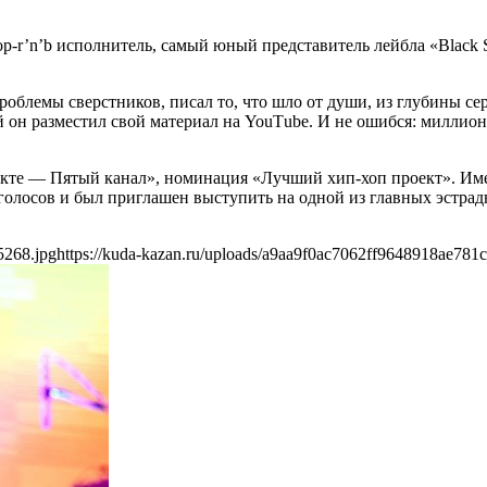
r’n’b исполнитель, самый юный представитель лейбла «Black St
 проблемы сверстников, писал то, что шло от души, из глубины 
ей он разместил свой материал на YouТube. И не ошибся: милли
акте — Пятый канал», номинация «Лучший хип-хоп проект». Име
голосов и был приглашен выступить на одной из главных эстра
5268.jpg
https://kuda-kazan.ru/uploads/a9aa9f0ac7062ff9648918ae781