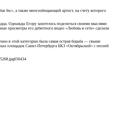
ar Inc», а также многообещающий артист, на счету которого
сердца. Однажды Егору захотелось поделиться своими мыслями
онные просмотры его дебютного видео «Любовь в сети» сделали
нно в этой категории была самая острая борьба — свыше
дных площадок Санкт-Петербурга БКЗ «Октябрьский» с песней
c5268.jpg
650
434