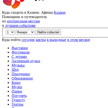
Куда сходить в Казани. Афиша
Казани
Помощник и путеводитель
по
интересным местам
и
лучшим событиям
Куда пойти
сегодня
завтра
в выходные
в этом месяце
Выставки
Фестивали
С детьми
Активный отдых
Музыка
Шоу
Праздники
Образование
Кино
Музеи
Парки
Погулять
Туристу
Театры