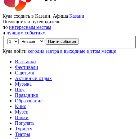
Куда сходить в Казани. Афиша
Казани
Помощник и путеводитель
по
интересным местам
и
лучшим событиям
Куда пойти
сегодня
завтра
в выходные
в этом месяце
Выставки
Фестивали
С детьми
Активный отдых
Музыка
Шоу
Праздники
Образование
Кино
Музеи
Парки
Погулять
Туристу
Театры