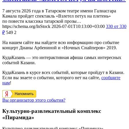
7 августа 2026 года в Татарском театре имени Галиасгара
Камала пройдет спектакль «Взлетел петух на плетень»
по повести классика татарской прозы…
https://schema.org/InStock
2026-07-01T10:13:00+03:00
330
от 330
₽
549
2
На нашем сайте вы найдете всю информацию про событие
концерт Дианы Арбениной и «Ночных Снайперов» 2019.
КудаКазань — это интерактивная афиша самых интересных
событий Казани.
КудаКазань в курсе всех событий, которые пройдут в Казани.
Если вы знаете о событии, которого нет на сайте,
сообщите
нам
!
Напомнить
Вы организатор этого события?
Культурно-развлекательный комплекс
«Пирамида»
Культурно-развлекательный комплекс «Пирамида» —