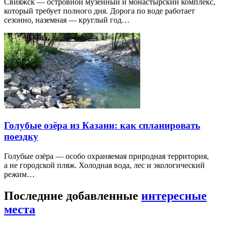
Свияжск — островной музейный и монастырский комплекс,
который требует полного дня. Дорога по воде работает
сезонно, наземная — круглый год…
Голубые озёра из Казани: как спланировать
поездку
Голубые озёра — особо охраняемая природная территория,
а не городской пляж. Холодная вода, лес и экологический
режим…
Последние добавленные
интересные
места