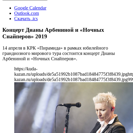
Google Calendar
Outlook.com
Скачать .ics
Концерт Дианы Арбениной и «Ночных
Снайперов» 2019
14 апреля в КРК «Пирамида» в рамках юбилейного
грандиозного мирового тура состоится концерт Дианы
Арбениной и «Ночных Снайперов».
https://kuda-
kazan.ru/uploads/de5a51992b1087bad18484775f3f8439.jpg
htt
kazan.ru/uploads/de5a51992b1087bad18484775f3f8439.jpg
99