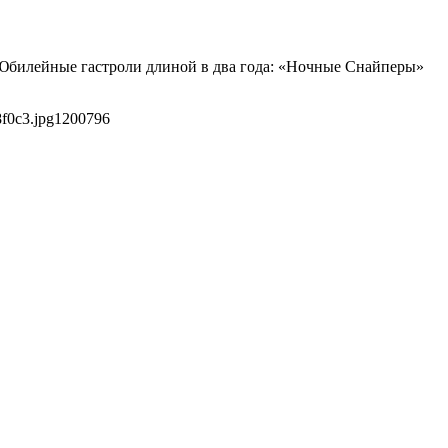
 Юбилейные гастроли длиной в два года: «Ночные Снайперы»
f0c3.jpg
1200
796