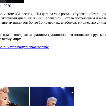
» 2020
во хитов: «31 весна», «Ты дарила мне розы», «Рубеж», «Столица
, «Интимный дневник Анны Карениной»; стала постоянным и же
ктиве музыкантов более 10 номерных альбомов, множество син
генда, вышедшая за границы традиционного понимания русског
о всему миру.
ton.ru/kazan/party/diana-arbenina/