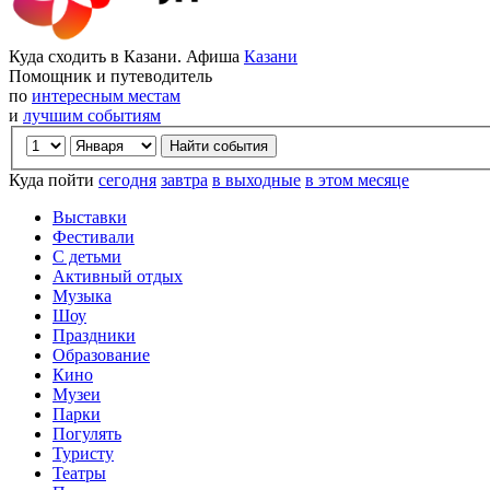
Куда сходить в Казани. Афиша
Казани
Помощник и путеводитель
по
интересным местам
и
лучшим событиям
Куда пойти
сегодня
завтра
в выходные
в этом месяце
Выставки
Фестивали
С детьми
Активный отдых
Музыка
Шоу
Праздники
Образование
Кино
Музеи
Парки
Погулять
Туристу
Театры