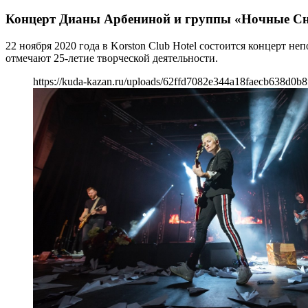
Концерт Дианы Арбениной и группы «Ночные С
22 ноября 2020 года в Korston Club Hotel состоится концер
отмечают 25-летие творческой деятельности.
https://kuda-kazan.ru/uploads/62ffd7082e344a18faecb638d0b8