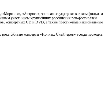
», «Морячок», «Актриса»; записала саундтреки к таким фильмам
ланным участником крупнейших российских рок-фестивалей
глов, концертных CD и DVD, а также престижные национальные
о рока. Живые концерты «Ночных Снайперов» всегда проходят