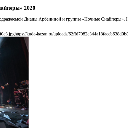
найперы» 2020
т неподражаемой Дианы Арбениной и группы «Ночные Снайперы».
f0c3.jpg
https://kuda-kazan.ru/uploads/62ffd7082e344a18faecb638d0b8