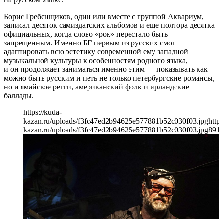
Борис Гребенщиков, один или вместе с группой Аквариум,
записал десяток самиздатских альбомов и еще полтора десятка
официальных, когда слово «рок» перестало быть
запрещенным. Именно БГ первым из русских смог
адаптировать всю эстетику современной ему западной
музыкальной культуры к особенностям родного языка,
и он продолжает заниматься именно этим — показывать как
можно быть русским и петь не только петербургские романсы,
но и ямайское регги, американский фолк и ирландские
баллады.
https://kuda-
kazan.ru/uploads/f3fc47ed2b94625e577881b52c030f03.jpg
htt
kazan.ru/uploads/f3fc47ed2b94625e577881b52c030f03.jpg
89