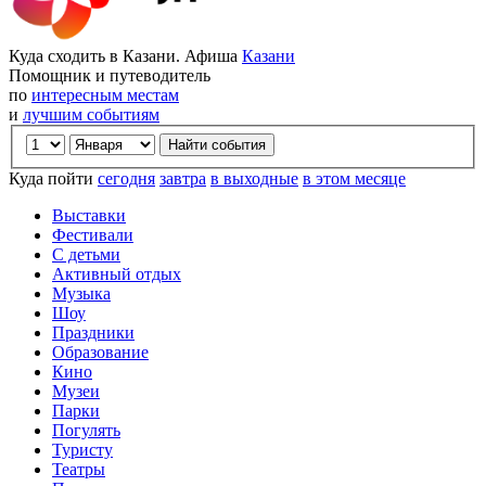
Куда сходить в Казани. Афиша
Казани
Помощник и путеводитель
по
интересным местам
и
лучшим событиям
Куда пойти
сегодня
завтра
в выходные
в этом месяце
Выставки
Фестивали
С детьми
Активный отдых
Музыка
Шоу
Праздники
Образование
Кино
Музеи
Парки
Погулять
Туристу
Театры