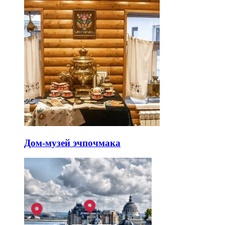
Дом-музей эчпочмака