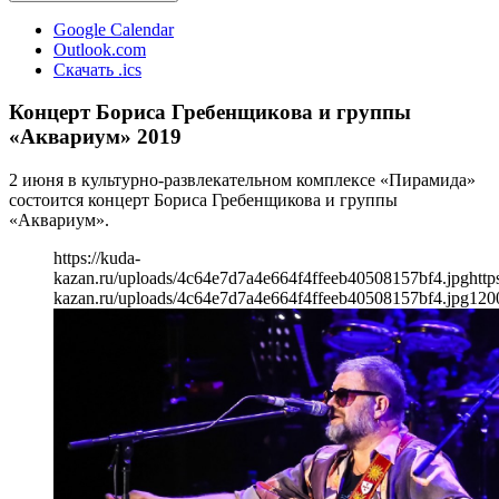
Google Calendar
Outlook.com
Скачать .ics
Концерт Бориса Гребенщикова и группы
«Аквариум» 2019
2 июня в культурно-развлекательном комплексе «Пирамида»
состоится концерт Бориса Гребенщикова и группы
«Аквариум».
https://kuda-
kazan.ru/uploads/4c64e7d7a4e664f4ffeeb40508157bf4.jpg
http
kazan.ru/uploads/4c64e7d7a4e664f4ffeeb40508157bf4.jpg
120