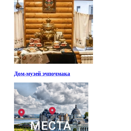
Дом-музей эчпочмака