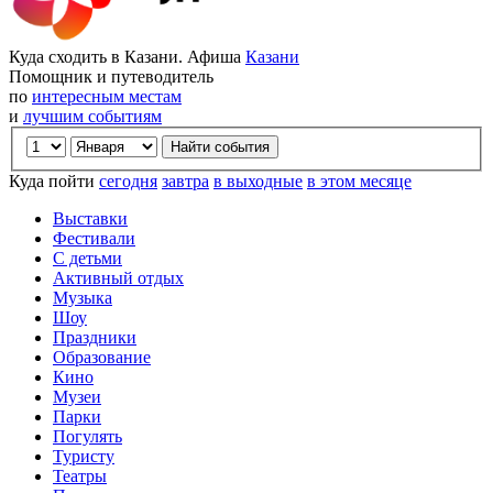
Куда сходить в Казани. Афиша
Казани
Помощник и путеводитель
по
интересным местам
и
лучшим событиям
Куда пойти
сегодня
завтра
в выходные
в этом месяце
Выставки
Фестивали
С детьми
Активный отдых
Музыка
Шоу
Праздники
Образование
Кино
Музеи
Парки
Погулять
Туристу
Театры