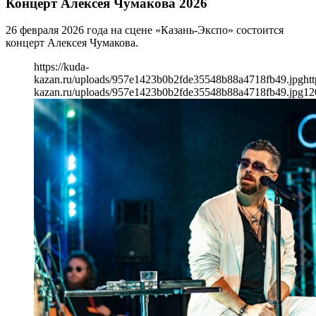
Концерт Алексея Чумакова 2026
26 февраля 2026 года на сцене «Казань-Экспо» состоится
концерт Алексея Чумакова.
https://kuda-
kazan.ru/uploads/957e1423b0b2fde35548b88a4718fb49.jpg
htt
kazan.ru/uploads/957e1423b0b2fde35548b88a4718fb49.jpg
12