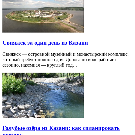
Свияжск за один день из Казани
Свияжск — островной музейный и монастырский комплекс,
который требует полного дня. Дорога по воде работает
сезонно, наземная — круглый год…
Голубые озёра из Казани: как спланировать
поездку