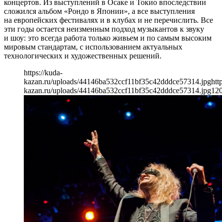
концертов. Из выступлений в Осаке и Токио впоследствии
сложился альбом «Рондо в Японии», а все выступления
на европейских фестивалях и в клубах и не перечислить. Все
эти годы остается неизменным подход музыкантов к звуку
и шоу: это всегда работа только живьем и по самым высоким
мировым стандартам, с использованием актуальных
технологических и художественных решений.
https://kuda-
kazan.ru/uploads/44146ba532ccf11bf35c42dddce57314.jpg
htt
kazan.ru/uploads/44146ba532ccf11bf35c42dddce57314.jpg
12