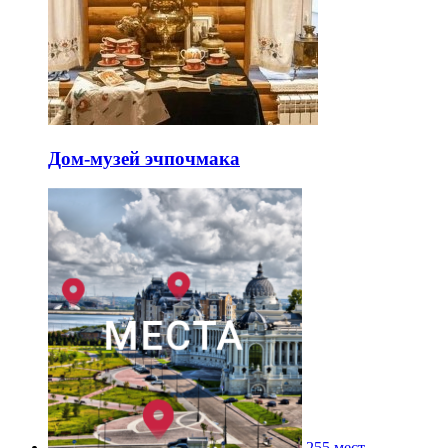
Дом-музей эчпочмака
255 мест