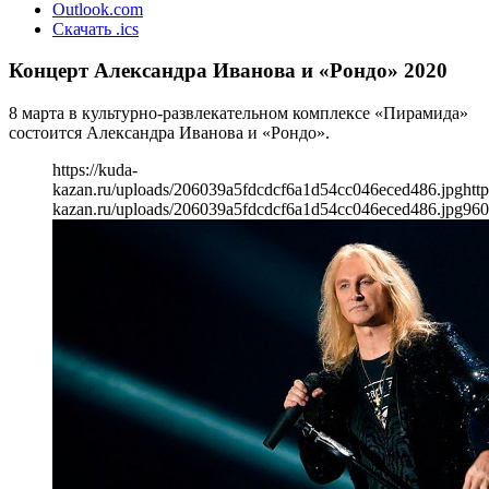
Outlook.com
Скачать .ics
Концерт Александра Иванова и «Рондо» 2020
8 марта в культурно-развлекательном комплексе «Пирамида»
состоится Александра Иванова и «Рондо».
https://kuda-
kazan.ru/uploads/206039a5fdcdcf6a1d54cc046eced486.jpg
http
kazan.ru/uploads/206039a5fdcdcf6a1d54cc046eced486.jpg
960