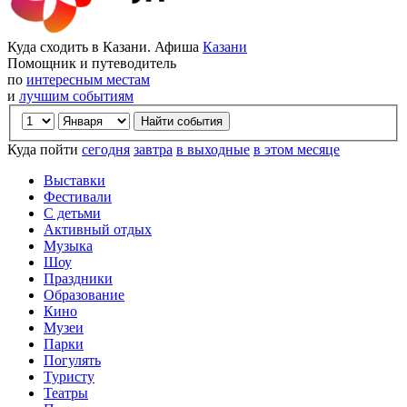
Куда сходить в Казани. Афиша
Казани
Помощник и путеводитель
по
интересным местам
и
лучшим событиям
Куда пойти
сегодня
завтра
в выходные
в этом месяце
Выставки
Фестивали
С детьми
Активный отдых
Музыка
Шоу
Праздники
Образование
Кино
Музеи
Парки
Погулять
Туристу
Театры