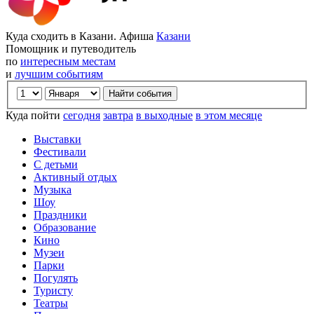
Куда сходить в Казани. Афиша
Казани
Помощник и путеводитель
по
интересным местам
и
лучшим событиям
Куда пойти
сегодня
завтра
в выходные
в этом месяце
Выставки
Фестивали
С детьми
Активный отдых
Музыка
Шоу
Праздники
Образование
Кино
Музеи
Парки
Погулять
Туристу
Театры