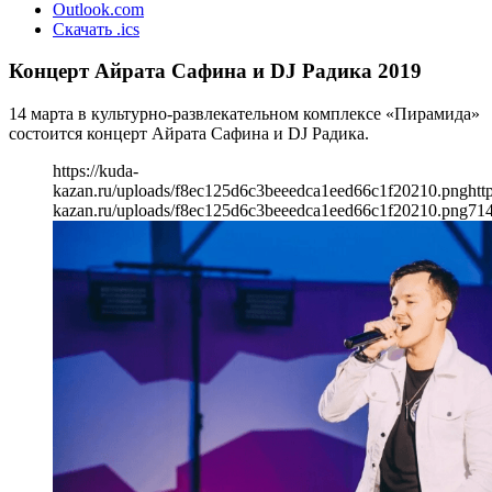
Outlook.com
Скачать .ics
Концерт Айрата Сафина и DJ Радика 2019
14 марта в культурно-развлекательном комплексе «Пирамида»
состоится концерт Айрата Сафина и DJ Радика.
https://kuda-
kazan.ru/uploads/f8ec125d6c3beeedca1eed66c1f20210.png
htt
kazan.ru/uploads/f8ec125d6c3beeedca1eed66c1f20210.png
71