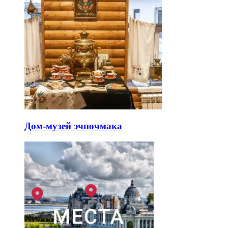
Дом-музей эчпочмака