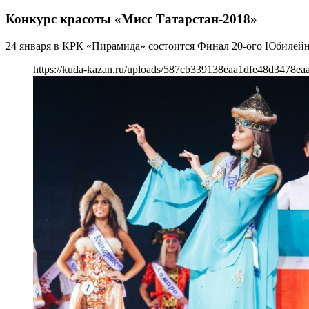
Конкурс красоты «Мисс Татарстан-2018»
24 января в КРК «Пирамида» состоится Финал 20-ого Юбилейн
https://kuda-kazan.ru/uploads/587cb339138eaa1dfe48d3478ea