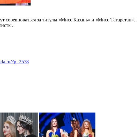
ут соревноваться за титулы «Мисс Казань» и «Мисс Татарстан».
тисты.
mida.ru/?p=2578