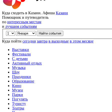
Куда сходить в Казани. Афиша
Казани
Помощник и путеводитель
по
интересным местам
и
лучшим событиям
Куда пойти
сегодня
завтра
в выходные
в этом месяце
Выставки
Фестивали
С детьми
Активный отдых
Музыка
Шоу
Праздники
Образование
Кино
Музеи
Парки
Погулять
Туристу
Театры