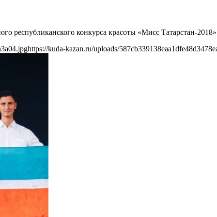
ого республиканского конкурса красоты «Мисс Татарстан-2018»
a3a04.jpg
https://kuda-kazan.ru/uploads/587cb339138eaa1dfe48d3478e