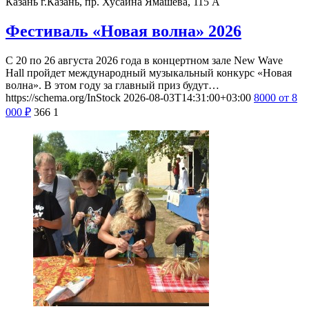
Казань
г.Казань, пр. Хусаина Ямашева, 115 A
Фестиваль «Новая волна» 2026
С 20 по 26 августа 2026 года в концертном зале New Wave
Hall пройдет международный музыкальный конкурс «Новая
волна». В этом году за главный приз будут…
https://schema.org/InStock
2026-08-03T14:31:00+03:00
8000
от 8
000
₽
366
1