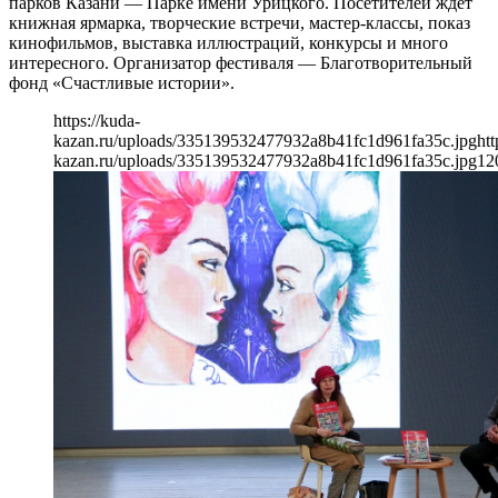
парков Казани — Парке имени Урицкого. Посетителей ждет
книжная ярмарка, творческие встречи, мастер-классы, показ
кинофильмов, выставка иллюстраций, конкурсы и много
интересного. Организатор фестиваля — Благотворительный
фонд «Счастливые истории».
https://kuda-
kazan.ru/uploads/335139532477932a8b41fc1d961fa35c.jpg
htt
kazan.ru/uploads/335139532477932a8b41fc1d961fa35c.jpg
12