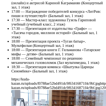
(онлайн) и актрисой Кариной Каграманян (Концертный
зал, 1 этаж)
17:00 — Награждение победителей конкурса «ЛитРив:
пиши и путешествуй» (Бальный зал, 1 этаж)
17:30 — Мастер-класс художника Гузель Гариповой
учебный (учебный класс, 2 этаж)
17:30 — Презентация от издательства «Графо» —
«Тысяча городов, миллион историй» (Бальный зал, 1
этаж)
18:00 — Презентация проекта «Туган батыр».
Мультфильм (Концертный зал, 1 этаж)
18:00 — Презентация книги Г. Гильманова «Татарские
мифы — детям» (Бальный зал, 1 этаж)
18:00 — Семейный чемпионат по решению
механических головоломок (Зал мультимедиа, 1 этаж)
18:30 — Презентация комикса «Шкатулка Царицы
Сююмбике» (Бальный зал, 1 этаж)
https://kuda-
kazan.ru/uploads/f0788ae52bd491dc9f63416871f4c9bf.jpg
http
kazan.ru/uploads/f0788ae52bd491dc9f63416871f4c9bf.jpg
120