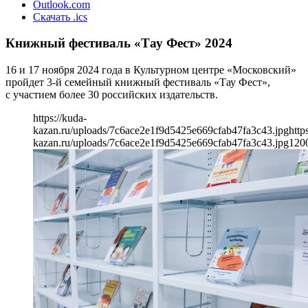
Outlook.com
Скачать .ics
Книжный фестиваль «Тау Фест» 2024
16 и 17 ноября 2024 года в Культурном центре «Московский»
пройдет 3-й семейный книжный фестиваль «Тау Фест»,
с участием более 30 российских издательств.
https://kuda-
kazan.ru/uploads/7c6ace2e1f9d5425e669cfab47fa3c43.jpg
http
kazan.ru/uploads/7c6ace2e1f9d5425e669cfab47fa3c43.jpg
120