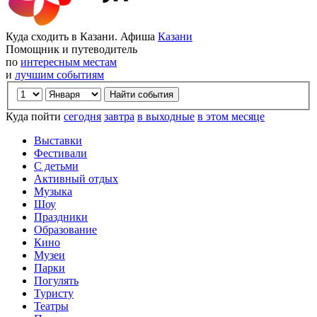
Куда сходить в Казани. Афиша
Казани
Помощник и путеводитель
по
интересным местам
и
лучшим событиям
Куда пойти
сегодня
завтра
в выходные
в этом месяце
Выставки
Фестивали
С детьми
Активный отдых
Музыка
Шоу
Праздники
Образование
Кино
Музеи
Парки
Погулять
Туристу
Театры