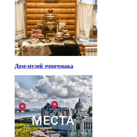
Дом-музей эчпочмака