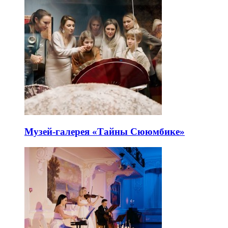
Музей-галерея «Тайны Сююмбике»