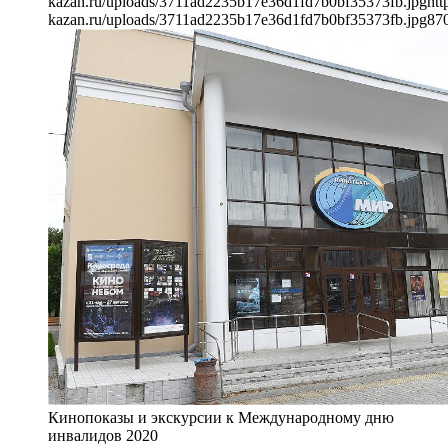
kazan.ru/uploads/3711ad2235b17e36d1fd7b0bf35373fb.jpg
htt
kazan.ru/uploads/3711ad2235b17e36d1fd7b0bf35373fb.jpg
87
Кинопоказы и экскурсии к Международному дню
инвалидов 2020