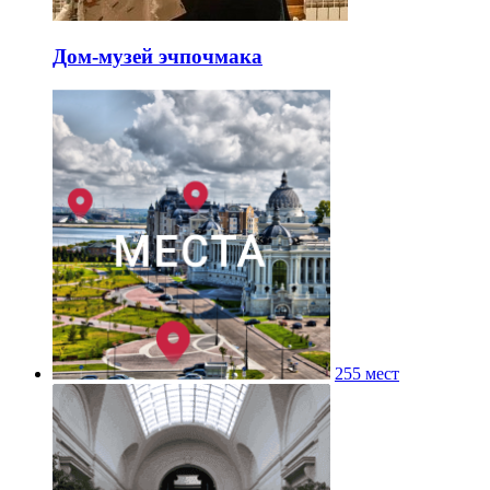
Дом-музей эчпочмака
255 мест