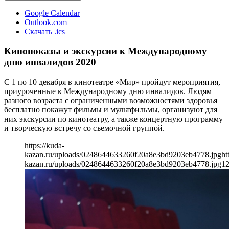
Google Calendar
Outlook.com
Скачать .ics
Кинопоказы и экскурсии к Международному
дню инвалидов 2020
С 1 по 10 декабря в кинотеатре «Мир» пройдут мероприятия,
приуроченные к Международному дню инвалидов. Людям
разного возраста с ограниченными возможностями здоровья
бесплатно покажут фильмы и мультфильмы, организуют для
них экскурсии по кинотеатру, а также концертную программу
и творческую встречу со съемочной группой.
https://kuda-
kazan.ru/uploads/0248644633260f20a8e3bd9203eb4778.jpg
ht
kazan.ru/uploads/0248644633260f20a8e3bd9203eb4778.jpg
1