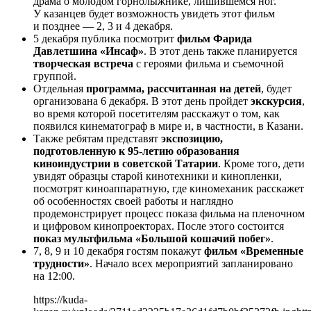
драма о молодом горнолыжнике, лишившемся ног.
У казанцев будет возможность увидеть этот фильм
и позднее — 2, 3 и 4 декабря.
5 декабря публика посмотрит
фильм Фарида
Давлетшина «Инсаф»
. В этот день также планируется
творческая встреча
с героями фильма и съемочной
группой.
Отдельная
программа, рассчитанная на детей
, будет
организована 6 декабря. В этот день пройдет
экскурсия
,
во время которой посетителям расскажут о том, как
появился кинематограф в мире и, в частности, в Казани.
Также ребятам представят
экспозицию,
подготовленную к 95-летию образования
киноиндустрии в советской Татарии
. Кроме того, дети
увидят образцы старой кинотехники и кинопленки,
посмотрят киноаппаратную, где киномеханик расскажет
об особенностях своей работы и наглядно
продемонстрирует процесс показа фильма на пленочном
и цифровом кинопроекторах. После этого состоится
показ мультфильма «Большой кошачий побег»
.
7, 8, 9 и 10 декабря гостям покажут
фильм «Временные
трудности»
. Начало всех мероприятий запланировано
на 12:00.
https://kuda-