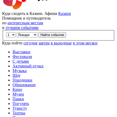
Куда сходить в Казани. Афиша
Казани
Помощник и путеводитель
по
интересным местам
и
лучшим событиям
Куда пойти
сегодня
завтра
в выходные
в этом месяце
Выставки
Фестивали
С детьми
Активный отдых
Музыка
Шоу
Праздники
Образование
Кино
Музеи
Парки
Погулять
Туристу
Театры