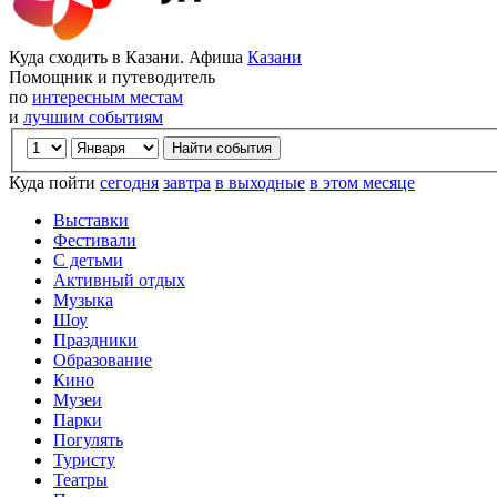
Куда сходить в Казани. Афиша
Казани
Помощник и путеводитель
по
интересным местам
и
лучшим событиям
Куда пойти
сегодня
завтра
в выходные
в этом месяце
Выставки
Фестивали
С детьми
Активный отдых
Музыка
Шоу
Праздники
Образование
Кино
Музеи
Парки
Погулять
Туристу
Театры