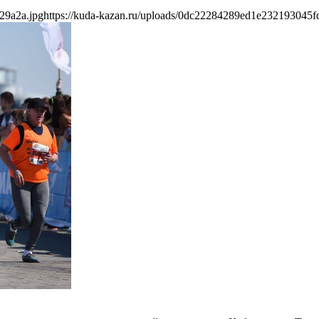
29a2a.jpg
https://kuda-kazan.ru/uploads/0dc22284289ed1e232193045f