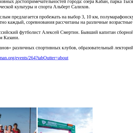
вных достопримечательностей города: озера Кабан, парка Тысяч
ческой культуры и спорта Альберт Салихов.
ослым предлагается пробежать на выбор 3, 10 км, полумарафон
лютно каждый, соревнования рассчитаны на различные возрастные
ссийский футболист Алексей Смертин. Бывший капитан сборной
м Казани.
анов» различных спортивных клубов, образовательный лекторий
erman.org/events/264?tabOutter=about