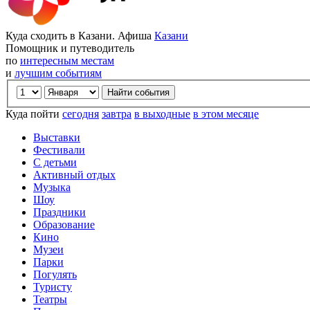
Куда сходить в Казани. Афиша
Казани
Помощник и путеводитель
по
интересным местам
и
лучшим событиям
Куда пойти
сегодня
завтра
в выходные
в этом месяце
Выставки
Фестивали
С детьми
Активный отдых
Музыка
Шоу
Праздники
Образование
Кино
Музеи
Парки
Погулять
Туристу
Театры