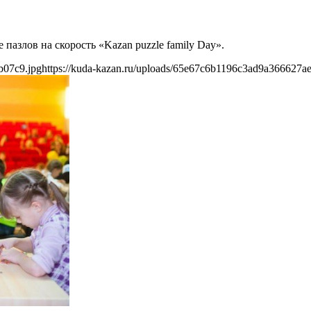
пазлов на скорость «Kazan puzzle family Day».
b07c9.jpg
https://kuda-kazan.ru/uploads/65e67c6b1196c3ad9a366627a