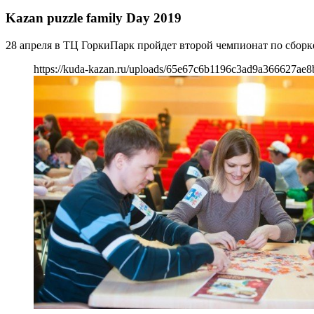
Kazan puzzle family Day 2019
28 апреля в ТЦ ГоркиПарк пройдет второй чемпионат по сборке 
https://kuda-kazan.ru/uploads/65e67c6b1196c3ad9a366627ae8