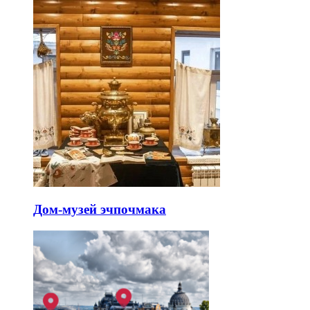
Дом-музей эчпочмака