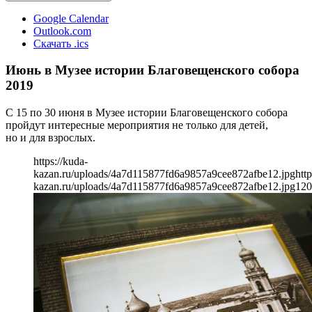
Google Calendar
Outlook.com
Скачать .ics
Июнь в Музее истории Благовещенского собора
2019
С 15 по 30 июня в Музее истории Благовещенского собора
пройдут интересные мероприятия не только для детей,
но и для взрослых.
https://kuda-
kazan.ru/uploads/4a7d115877fd6a9857a9cee872afbe12.jpg
http
kazan.ru/uploads/4a7d115877fd6a9857a9cee872afbe12.jpg
120