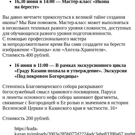
16,30 июня в 14:00 — Мастер-класс «Икона
на бересте»
Вы давно мечтаете прикоснуться к великой тайне создания
иконы? Мы Вам поможем. Мастер-класс может выполняться
в нескольких техниках разного уровня сложности, доступных
для обучающихся разного уровня подготовленности.
С помощью профессионального мастера
за непродолжительное время Вы сами создадите на бересте
изображение «Троицы» или «Ангела-Хранителя».
Стоимость 400 рублей.
16 июня в 11:00 — В рамках экскурсионного цикла
«Граду Казани похвала и утверждение». Экскурсия
«Под покровом Богородицы»
Стенопись Благовещенского собора раскрывают
богослужебный смысл храмового посвящения. Паруса
и люнеты основного нефа собора занимают фрагменты,
связанные с Богородицей и Ее ролью и значением в истории
Вселенской Церкви и Казанского края в частности. 16+
Стоимость 200 рублей.
https://kuda-
kazan.ru/uploads/2003a285b077d2224adc3abe83390a67.jpg
ht