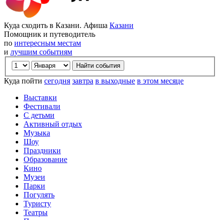
Куда сходить в Казани. Афиша
Казани
Помощник и путеводитель
по
интересным местам
и
лучшим событиям
Куда пойти
сегодня
завтра
в выходные
в этом месяце
Выставки
Фестивали
С детьми
Активный отдых
Музыка
Шоу
Праздники
Образование
Кино
Музеи
Парки
Погулять
Туристу
Театры