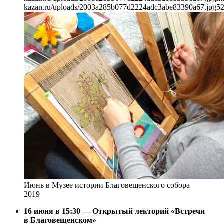
kazan.ru/uploads/2003a285b077d2224adc3abe83390a67.jpg
5
Июнь в Музее истории Благовещенского собора
2019
16 июня в 15:30 — Открытый лекторий «Встречи
в Благовещенском»