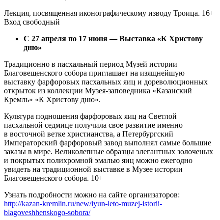
Лекция, посвященная иконографическому изводу Троица. 16+
Вход свободный
С 27 апреля по 17 июня — Выставка «К Христову
дню»
Традиционно в пасхальный период Музей истории
Благовещенского собора приглашает на изящнейшую
выставку фарфоровых пасхальных яиц и дореволюционных
открыток из коллекции Музея-заповедника «Казанский
Кремль» «К Христову дню».
Культура подношения фарфоровых яиц на Светлой
пасхальной седмице получила свое развитие именно
в восточной ветке христианства, а Петербургский
Императорский фарфоровый завод выполнял самые большие
заказы в мире. Великолепные образцы элегантных золоченых
и покрытых полихромной эмалью яиц можно ежегодно
увидеть на традиционной выставке в Музее истории
Благовещенского собора. 10+
Узнать подробности можно на сайте организаторов:
http://kazan-kremlin.ru/new/iyun-leto-muzej-istorii-
blagoveshhenskogo-sobora/