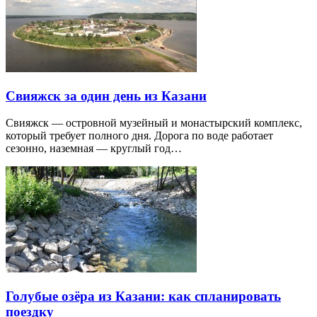
Свияжск за один день из Казани
Свияжск — островной музейный и монастырский комплекс,
который требует полного дня. Дорога по воде работает
сезонно, наземная — круглый год…
Голубые озёра из Казани: как спланировать
поездку