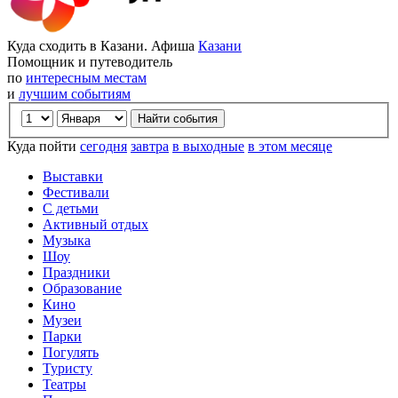
Куда сходить в Казани. Афиша
Казани
Помощник и путеводитель
по
интересным местам
и
лучшим событиям
Куда пойти
сегодня
завтра
в выходные
в этом месяце
Выставки
Фестивали
С детьми
Активный отдых
Музыка
Шоу
Праздники
Образование
Кино
Музеи
Парки
Погулять
Туристу
Театры