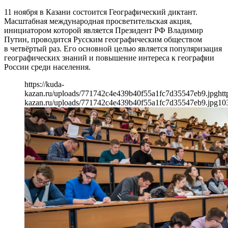
11 ноября в Казани состоится Географический диктант.
Масштабная международная просветительская акция,
инициатором которой является Президент РФ Владимир
Путин, проводится Русским географическим обществом
в четвёртый раз. Его основной целью является популяризация
географических знаний и повышение интереса к географии
России среди населения.
https://kuda-
kazan.ru/uploads/771742c4e439b40f55a1fc7d35547eb9.jpg
htt
kazan.ru/uploads/771742c4e439b40f55a1fc7d35547eb9.jpg
10