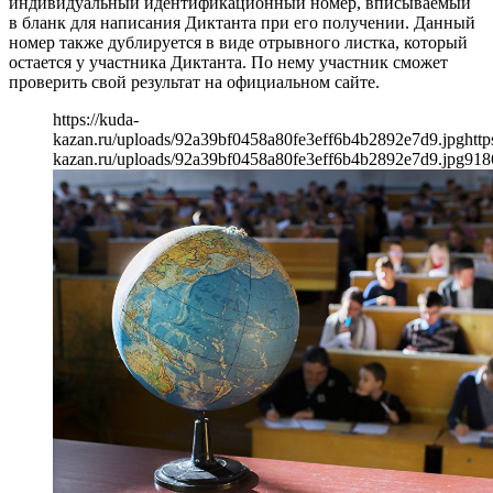
индивидуальный идентификационный номер, вписываемый
в бланк для написания Диктанта при его получении. Данный
номер также дублируется в виде отрывного листка, который
остается у участника Диктанта. По нему участник сможет
проверить свой результат на официальном сайте.
https://kuda-
kazan.ru/uploads/92a39bf0458a80fe3eff6b4b2892e7d9.jpg
http
kazan.ru/uploads/92a39bf0458a80fe3eff6b4b2892e7d9.jpg
918