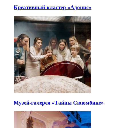
Креативный кластер «Адонис»
Музей-галерея «Тайны Сююмбике»