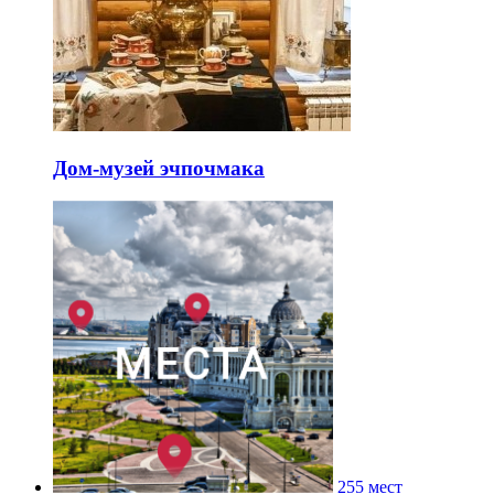
Дом-музей эчпочмака
255 мест