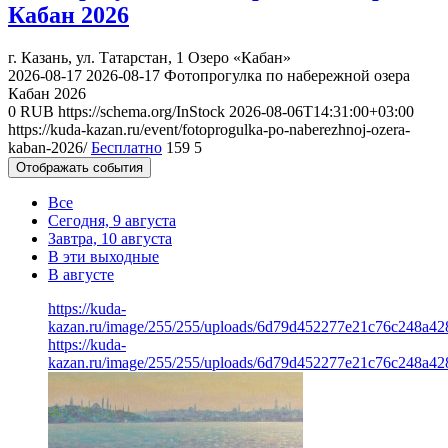
Кабан 2026
г. Казань, ул. Татарстан, 1
Озеро «Кабан»
2026-08-17
2026-08-17
Фотопрогулка по набережной озера
Кабан 2026
0
RUB
https://schema.org/InStock
2026-08-06T14:31:00+03:00
https://kuda-kazan.ru/event/fotoprogulka-po-naberezhnoj-ozera-
kaban-2026/
Бесплатно
159
5
Отображать события
Все
Сегодня, 9 августа
Завтра, 10 августа
В эти выходные
В августе
https://kuda-
kazan.ru/image/255/255/uploads/6d79d452277e21c76c248a42
https://kuda-
kazan.ru/image/255/255/uploads/6d79d452277e21c76c248a42