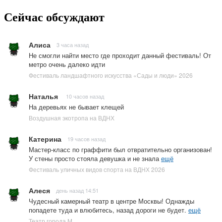
Сейчас обсуждают
Алиса
3 часа назад
Не смогли найти место где проходит данный фестиваль! От
метро очень далеко идти
Фестиваль ландшафтного искусства «Сады и люди» 2026
Наталья
10 часов назад
На деревьях не бывает клещей
Воздушная экотропа на ВДНХ
Катерина
19 часов назад
Мастер-класс по граффити был отвратительно организован!
У стены просто стояла девушка и не знала
ещё
Фестиваль уличных видов спорта на ВДНХ 2026
Алеся
день назад 14:51
Чудесный камерный театр в центре Москвы! Однажды
попадете туда и влюбитесь, назад дороги не будет.
ещё
Театр города М.