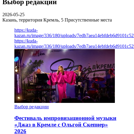
Выбор редакции
2026-05-25
Казань, территория Кремль, 5
Присутственные места
https://kuda-
kazan.ru/image/336/180/uploads/7edb7aea14ebfdeb6d9101c5
https://kuda-
kazan.ru/image/336/180/uploads/7edb7aea14ebfdeb6d9101c5
Выбор редакции
Фестиваль импровизационной музыки
«Джаз в Кремле с Ольгой Скепнер»
2026