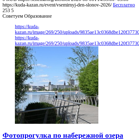
https://kuda-kazan.ru/event/vsemirnyj-den-slonov-2026/
Бесплатно
253
5
Советуем Образование
https://kuda-
kazan.ru/image/269/250/uploads/9835ae13c0368dbe120f3773
https://kuda-
kazan.ru/image/269/250/uploads/9835ae13c0368dbe120f3773
Фотопрогулка по набережной озера