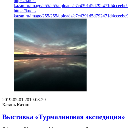
https://kuda-
kazan.ru/image/255/255/uploads/c7c4391d5d792471d4cceebc
https://kuda-
kazan.ru/image/255/255/uploads/c7c4391d5d792471d4cceebc
2019-05-01
2019-08-29
Казань
Казань
Выставка «Турмалиновая экспедиция»