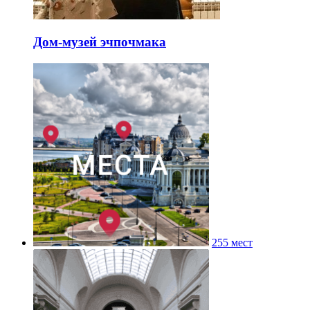
Дом-музей эчпочмака
255 мест