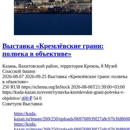
Выставка «Кремлёвские грани:
полвека в объективе»
Казань, Вахитовский район, территория Кремль, 8
Музей
Спасской башни
2026-08-07
2026-09-25
Выставка «Кремлёвские грани: полвека
в объективе»
250
RUB
https://schema.org/InStock
2026-08-06T21:39:00+03:00
https://kuda-kazan.ru/event/vystavka-kremlevskie-grani-polveka-v-
objektive/
400
₽
54
0
Советуем Выставки
https://kuda-
kazan.ru/image/269/250/uploads/069768939f27a8c07b3fd860
https://kuda-
kazan.ru/image/269/250/uploads/069768939f27a8c07b3fd860