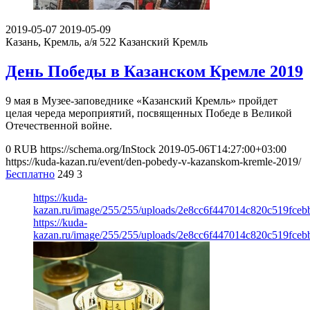
2019-05-07
2019-05-09
Казань, Кремль, а/я 522
Казанский Кремль
День Победы в Казанском Кремле 2019
9 мая в Музее-заповеднике «Казанский Кремль» пройдет
целая череда мероприятий, посвященных Победе в Великой
Отечественной войне.
0
RUB
https://schema.org/InStock
2019-05-06T14:27:00+03:00
https://kuda-kazan.ru/event/den-pobedy-v-kazanskom-kremle-2019/
Бесплатно
249
3
https://kuda-
kazan.ru/image/255/255/uploads/2e8cc6f447014c820c519fceb
https://kuda-
kazan.ru/image/255/255/uploads/2e8cc6f447014c820c519fceb