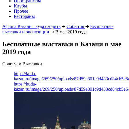
Пространства
Клубы
Прочее
Рестораны
Афиша Казани - куда сходить
➔
События
➔
Бесплатные
выставки и экспозиции
➔
В мае 2019 года
Бесплатные выставки в Казани в мае
2019 года
Советуем Выставки
https://kuda-
kazan.ru/image/269/250/uploads/87d59e801c9d483cd84cb5e6
https://kuda-
kazan.ru/image/269/250/uploads/87d59e801c9d483cd84cb5e6