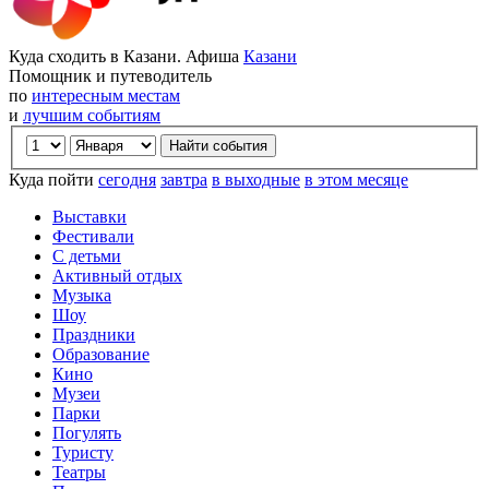
Куда сходить в Казани. Афиша
Казани
Помощник и путеводитель
по
интересным местам
и
лучшим событиям
Куда пойти
сегодня
завтра
в выходные
в этом месяце
Выставки
Фестивали
С детьми
Активный отдых
Музыка
Шоу
Праздники
Образование
Кино
Музеи
Парки
Погулять
Туристу
Театры