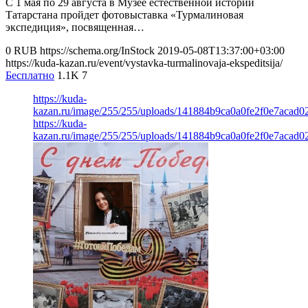
С 1 мая по 29 августа в Музее естественной истории
Татарстана пройдет фотовыставка «Турмалиновая
экспедиция», посвященная…
0
RUB
https://schema.org/InStock
2019-05-08T13:37:00+03:00
https://kuda-kazan.ru/event/vystavka-turmalinovaja-ekspeditsija/
Бесплатно
1.1K
7
https://kuda-
kazan.ru/image/255/255/uploads/141884b9ca0a0fe2f0e7acad0
https://kuda-
kazan.ru/image/255/255/uploads/141884b9ca0a0fe2f0e7acad0