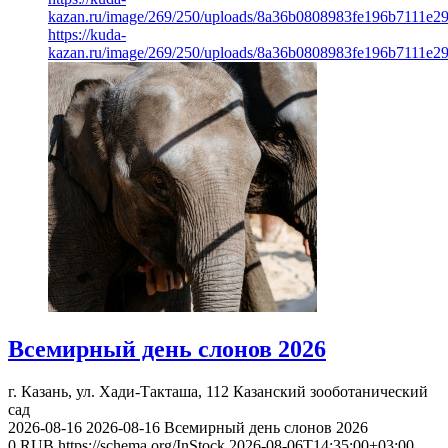
kazan.ru/image/269/250/uploads/8a36b0808983fe196b7111e2
https://kuda-
kazan.ru/image/269/250/uploads/8a36b0808983fe196b7111e2
Всемирный день слонов 2026
г. Казань, ул. Хади-Такташа, 112
Казанский зооботанический
сад
2026-08-16
2026-08-16
Всемирный день слонов 2026
0
RUB
https://schema.org/InStock
2026-08-06T14:35:00+03:00