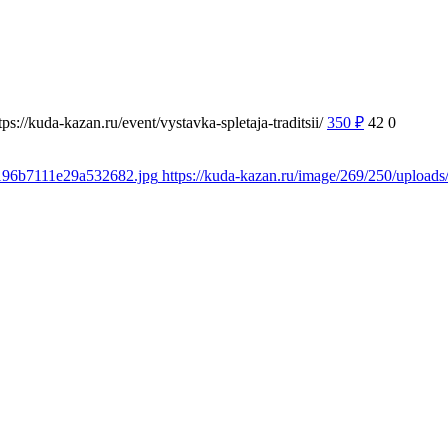
tps://kuda-kazan.ru/event/vystavka-spletaja-traditsii/
350
₽
42
0
e196b7111e29a532682.jpg
https://kuda-kazan.ru/image/269/250/uploa