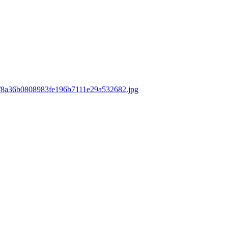
ds/8a36b0808983fe196b7111e29a532682.jpg