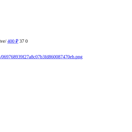
ive/
400
₽
37
0
ads/069768939f27a8c07b3fd860087470eb.png