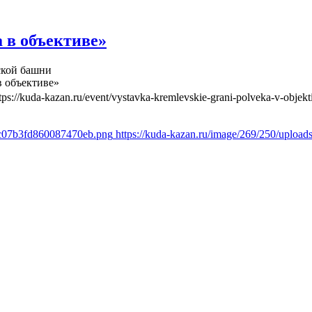
 в объективе»
ской башни
в объективе»
tps://kuda-kazan.ru/event/vystavka-kremlevskie-grani-polveka-v-objekt
a8c07b3fd860087470eb.png
https://kuda-kazan.ru/image/269/250/uplo