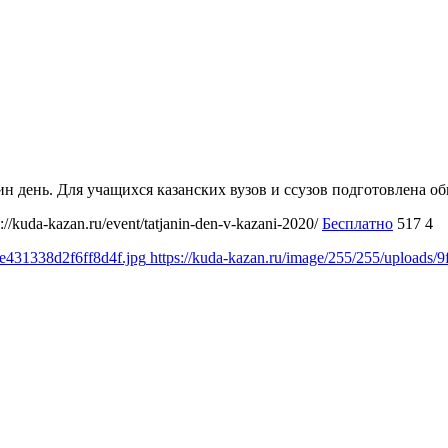
нин день. Для учащихся казанских вузов и ссузов подготовлена
s://kuda-kazan.ru/event/tatjanin-den-v-kazani-2020/
Бесплатно
517
4
de431338d2f6ff8d4f.jpg
https://kuda-kazan.ru/image/255/255/uploads