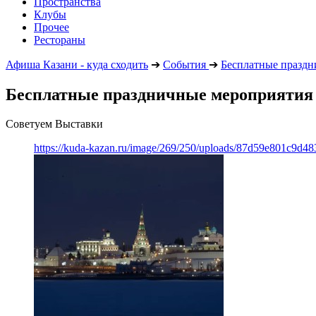
Пространства
Клубы
Прочее
Рестораны
Афиша Казани - куда сходить
➔
События
➔
Бесплатные праздн
Бесплатные праздничные мероприятия в
Советуем Выставки
https://kuda-kazan.ru/image/269/250/uploads/87d59e801c9d