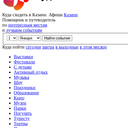
Куда сходить в Казани. Афиша
Казани
Помощник и путеводитель
по
интересным местам
и
лучшим событиям
Куда пойти
сегодня
завтра
в выходные
в этом месяце
Выставки
Фестивали
С детьми
Активный отдых
Музыка
Шоу
Праздники
Образование
Кино
Музеи
Парки
Погулять
Туристу
Театры