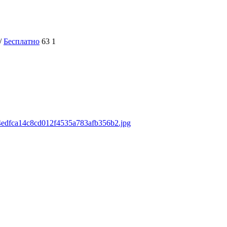
/
Бесплатно
63
1
s/4edfca14c8cd012f4535a783afb356b2.jpg