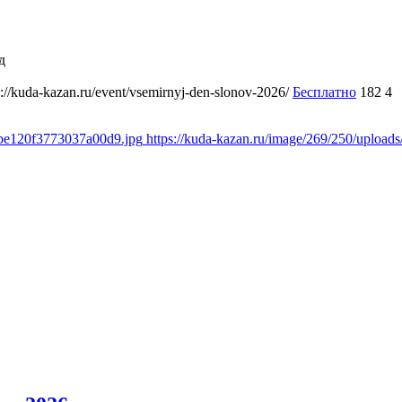
д
s://kuda-kazan.ru/event/vsemirnyj-den-slonov-2026/
Бесплатно
182
4
dbe120f3773037a00d9.jpg
https://kuda-kazan.ru/image/269/250/uplo