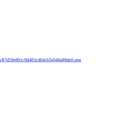
oads/87d59e801c9d483cd84cb5e640a89de0.png