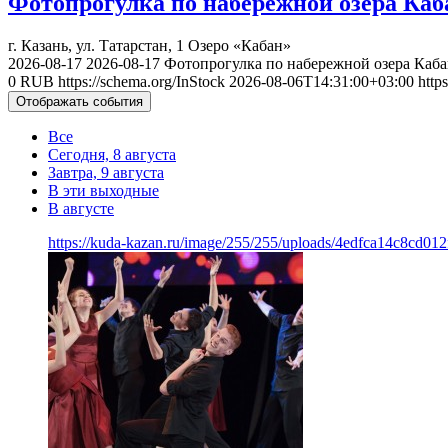
Фотопрогулка по набережной озера Каб
г. Казань, ул. Татарстан, 1
Озеро «Кабан»
2026-08-17
2026-08-17
Фотопрогулка по набережной озера Каба
0
RUB
https://schema.org/InStock
2026-08-06T14:31:00+03:00
http
Отображать события
Все
Сегодня, 8 августа
Завтра, 9 августа
В эти выходные
В августе
https://kuda-kazan.ru/image/255/255/uploads/4edfca14c8cd01