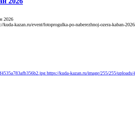
ан 2026
н 2026
s://kuda-kazan.ru/event/fotoprogulka-po-naberezhnoj-ozera-kaban-2026
2f4535a783afb356b2.jpg
https://kuda-kazan.ru/image/255/255/upload