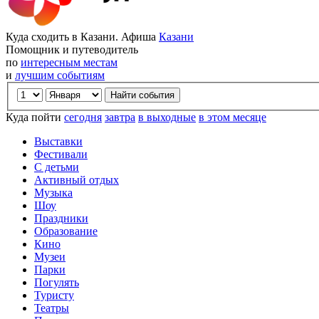
Куда сходить в Казани. Афиша
Казани
Помощник и путеводитель
по
интересным местам
и
лучшим событиям
Куда пойти
сегодня
завтра
в выходные
в этом месяце
Выставки
Фестивали
С детьми
Активный отдых
Музыка
Шоу
Праздники
Образование
Кино
Музеи
Парки
Погулять
Туристу
Театры