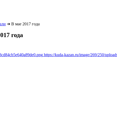
али
➔
В мае 2017 года
017 года
483cd84cb5e640a89de0.png
https://kuda-kazan.ru/image/269/250/upl