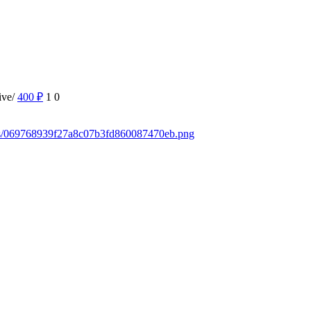
ive/
400
₽
1
0
ads/069768939f27a8c07b3fd860087470eb.png