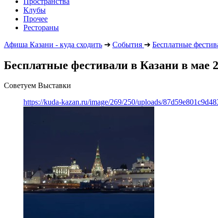
Пространства
Клубы
Прочее
Рестораны
Афиша Казани - куда сходить
➔
События
➔
Бесплатные фестив
Бесплатные фестивали в Казани в мае 2
Советуем Выставки
https://kuda-kazan.ru/image/269/250/uploads/87d59e801c9d