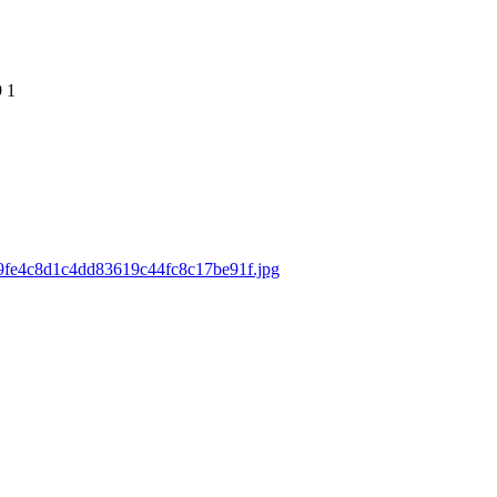
9
1
/f9fe4c8d1c4dd83619c44fc8c17be91f.jpg