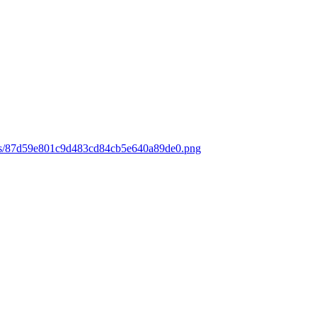
oads/87d59e801c9d483cd84cb5e640a89de0.png