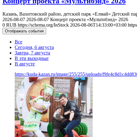
Концерт проекта «Мультибэнд» 2026
Казань, Вахитовский район, детский парк «Елмай»
Детский па
2026-08-07
2026-08-07
Концерт проекта «Мультибэнд» 2026
0
RUB
https://schema.org/InStock
2026-08-06T14:33:00+03:00
http
Отображать события
Все
Сегодня, 6 августа
Завтра, 7 августа
В эти выходные
В августе
https://kuda-kazan.ru/image/255/255/uploads/f9fe4c8d1c4dd8