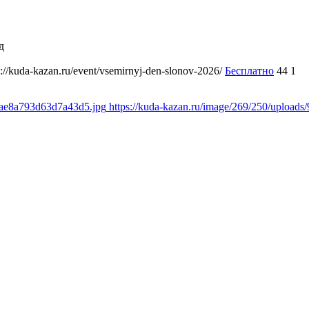
д
s://kuda-kazan.ru/event/vsemirnyj-den-slonov-2026/
Бесплатно
44
1
18ae8a793d63d7a43d5.jpg
https://kuda-kazan.ru/image/269/250/uploa