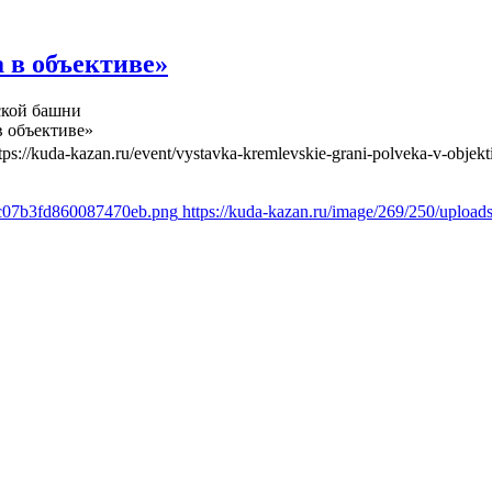
 в объективе»
ской башни
в объективе»
tps://kuda-kazan.ru/event/vystavka-kremlevskie-grani-polveka-v-objekt
a8c07b3fd860087470eb.png
https://kuda-kazan.ru/image/269/250/uplo