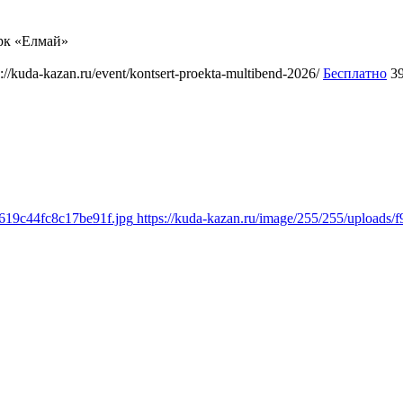
рк «Елмай»
s://kuda-kazan.ru/event/kontsert-proekta-multibend-2026/
Бесплатно
3
3619c44fc8c17be91f.jpg
https://kuda-kazan.ru/image/255/255/uploads