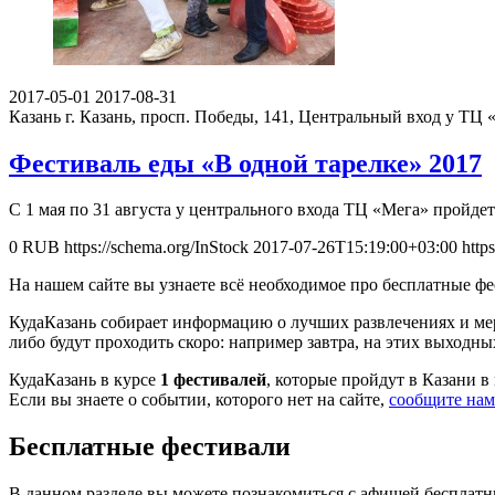
2017-05-01
2017-08-31
Казань
г. Казань, просп. Победы, 141, Центральный вход у ТЦ 
Фестиваль еды «В одной тарелке» 2017
С 1 мая по 31 августа у центрального входа ТЦ «Мега» пройд
0
RUB
https://schema.org/InStock
2017-07-26T15:19:00+03:00
http
На нашем сайте вы узнаете всё необходимое про бесплатные ф
КудаКазань собирает информацию о лучших развлечениях и мер
либо будут проходить скоро: например завтра, на этих выходных
КудаКазань в курсе
1 фестивалей
, которые пройдут в Казани в 
Если вы знаете о событии, которого нет на сайте,
сообщите нам
Бесплатные фестивали
В данном разделе вы можете познакомиться с афишей бесплатн