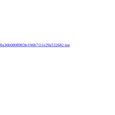
ds/8a36b0808983fe196b7111e29a532682.jpg