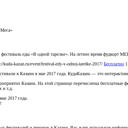
«Мега»
ет фестиваль еды «В одной тарелке». На летнее время фудкорт 
s://kuda-kazan.ru/event/festival-edy-v-odnoj-tarelke-2017/
Бесплатно
1
естивали в Казани в мае 2017 года. КудаКазань — это интеракт
оприятих Казани. На этой странице перечислены бесплатные фес
 и т.д.
мае 2017 года.
!
ых фестивалей и ярмарок в Казани. Вас ждет актуальная инфор