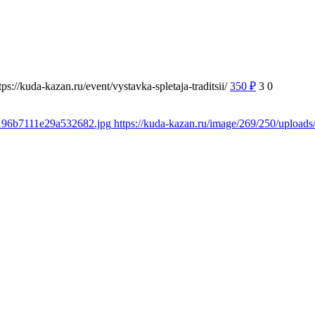
tps://kuda-kazan.ru/event/vystavka-spletaja-traditsii/
350
₽
3
0
e196b7111e29a532682.jpg
https://kuda-kazan.ru/image/269/250/uploa