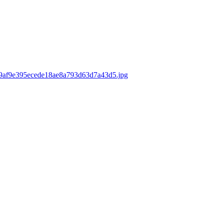
ds/9af9e395ecede18ae8a793d63d7a43d5.jpg