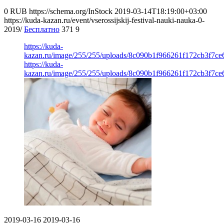
0
RUB
https://schema.org/InStock
2019-03-14T18:19:00+03:00
https://kuda-kazan.ru/event/vserossijskij-festival-nauki-nauka-0-
2019/
Бесплатно
371
9
https://kuda-
kazan.ru/image/255/255/uploads/8c090b1f966261f172cb3f7ce
https://kuda-
kazan.ru/image/255/255/uploads/8c090b1f966261f172cb3f7ce
2019-03-16
2019-03-16