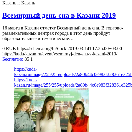
Казань
г. Казань
Всемирный день сна в Казани 2019
16 марта в Казани отметят Всемирный день сна. В торгово-
развлекательных центрах города в этот день пройдут
образовательные и тематические…
0
RUB
https://schema.org/InStock
2019-03-14T17:25:00+03:00
https://kuda-kazan.ru/event/vsemirnyj-den-sna-v-kazani-2019/
Бесплатно
85
1
https://kuda-
kazan.ru/image/255/255/uploads/2a80b44c0e983f328361e325
https://kuda-
kazan.ru/image/255/255/uploads/2a80b44c0e983f328361e325