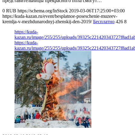
представительницы прекрасного пола смогут…
0
RUB
https://schema.org/InStock
2019-03-06T17:25:00+03:00
https://kuda-kazan.ru/event/besplatnoe-poseschenie-muzeev-
kremlja-v-mezhdunarodnyj-zhenskij-den-2019/
Бесплатно
426
8
https://kuda-
kazan.ru/image/255/255/uploads/39325c221420343727f8ad1a
https://kuda-
kazan.ru/image/255/255/uploads/39325c221420343727f8ad1a