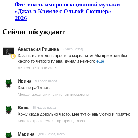
Фестиваль импровизационной музыки
«Джаз в Кремле с Ольгой Скепнер»
2026
Сейчас обсуждают
Анастасия Ришина
2 часа назад
Казань в этот день просто разорвала 🔥 Мы приехали без
какого то четкого плана, думали немного
ещё
VK Fest в Казани 2025
Ирина
5 часов назад
Кже не работает.
Международный институт антиквариата
Вера
10 часов назад
Хожу сюда довольно часто, мне тут очень уютно и приятно.
Кинотеатр Синема Стар Принц плаза
Марина
день назад 16:25