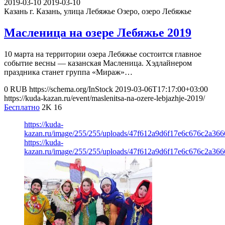
2019-03-10
2019-03-10
Казань
г. Казань, улица Лебяжье Озеро, озеро Лебяжье
Масленица на озере Лебяжье 2019
10 марта на территории озера Лебяжье состоится главное
событие весны — казанская Масленица. Хэдлайнером
праздника станет группа «Мираж»…
0
RUB
https://schema.org/InStock
2019-03-06T17:17:00+03:00
https://kuda-kazan.ru/event/maslenitsa-na-ozere-lebjazhje-2019/
Бесплатно
2K
16
https://kuda-
kazan.ru/image/255/255/uploads/47f612a9d6f17e6c676c2a366
https://kuda-
kazan.ru/image/255/255/uploads/47f612a9d6f17e6c676c2a366