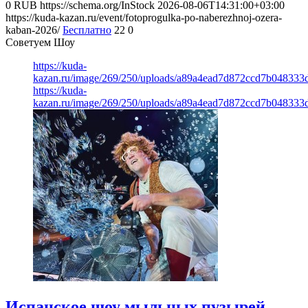
0
RUB
https://schema.org/InStock
2026-08-06T14:31:00+03:00
https://kuda-kazan.ru/event/fotoprogulka-po-naberezhnoj-ozera-
kaban-2026/
Бесплатно
22
0
Советуем Шоу
https://kuda-
kazan.ru/image/269/250/uploads/a89a4ead7d872ccd7b048333
https://kuda-
kazan.ru/image/269/250/uploads/a89a4ead7d872ccd7b048333
Испанское шоу мыльных пузырей