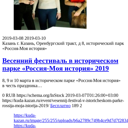
2019-03-08
2019-03-10
Казань
г. Казань, Оренбургский тракт, д 8, исторический парк
«Россия-Моя история»
Весенний фестиваль в историческом
парке «Россия-Моя история» 2019
8, 9 и 10 марта в историческом парке «Россия-Моя история»
в честь праздника…
0
RUB
https://schema.org/InStock
2019-03-07T01:26:00+03:00
https://kuda-kazan.ru/event/vesennij-festival-v-istoricheskom-parke-
rossija-moja-istorija-2019/
Бесплатно
189
2
https://kuda-
kazan.ru/image/255/255/uploads/b6a2789c749b4ce9d7d7f283
https://kuda-