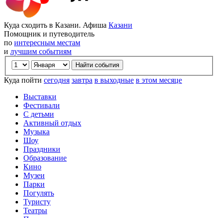
Куда сходить в Казани. Афиша
Казани
Помощник и путеводитель
по
интересным местам
и
лучшим событиям
Куда пойти
сегодня
завтра
в выходные
в этом месяце
Выставки
Фестивали
С детьми
Активный отдых
Музыка
Шоу
Праздники
Образование
Кино
Музеи
Парки
Погулять
Туристу
Театры