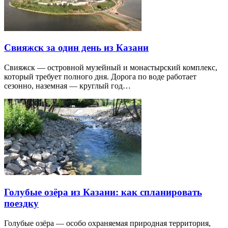
Свияжск за один день из Казани
Свияжск — островной музейный и монастырский комплекс,
который требует полного дня. Дорога по воде работает
сезонно, наземная — круглый год…
Голубые озёра из Казани: как спланировать
поездку
Голубые озёра — особо охраняемая природная территория,