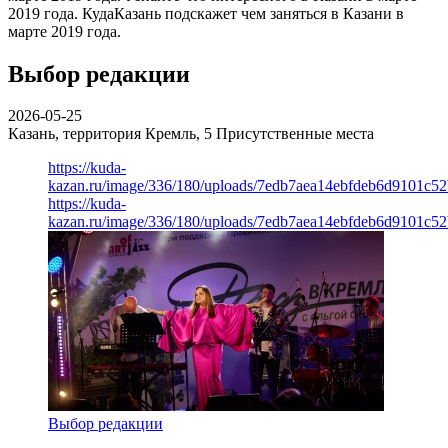
2019 года. КудаКазань подскажет чем заняться в Казани в
марте 2019 года.
Выбор редакции
2026-05-25
Казань, территория Кремль, 5
Присутственные места
https://kuda-
kazan.ru/image/336/180/uploads/7edb7aea14ebfdeb6d9101c5
https://kuda-
kazan.ru/image/336/180/uploads/7edb7aea14ebfdeb6d9101c5
Выбор редакции