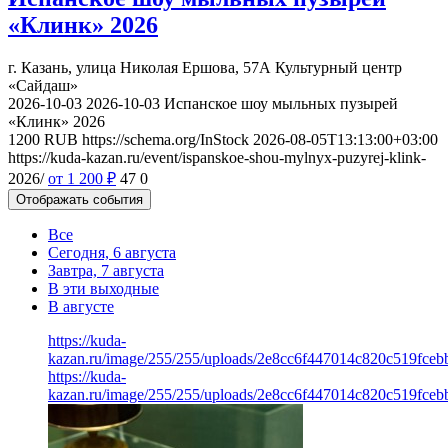
«Клинк» 2026
г. Казань, улица Николая Ершова, 57А
Культурный центр
«Сайдаш»
2026-10-03
2026-10-03
Испанское шоу мыльных пузырей
«Клинк» 2026
1200
RUB
https://schema.org/InStock
2026-08-05T13:13:00+03:00
https://kuda-kazan.ru/event/ispanskoe-shou-mylnyx-puzyrej-klink-
2026/
от 1 200
₽
47
0
Отображать события
Все
Сегодня, 6 августа
Завтра, 7 августа
В эти выходные
В августе
https://kuda-
kazan.ru/image/255/255/uploads/2e8cc6f447014c820c519fceb
https://kuda-
kazan.ru/image/255/255/uploads/2e8cc6f447014c820c519fceb