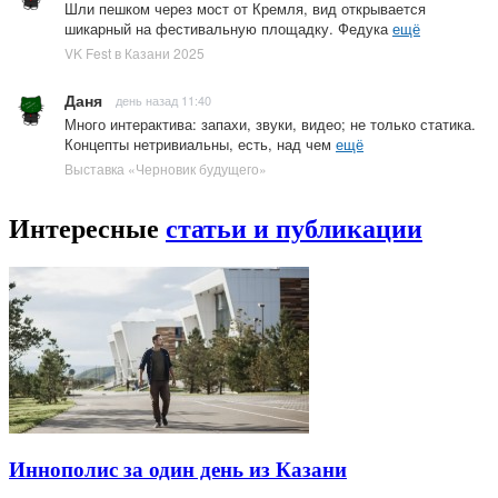
Шли пешком через мост от Кремля, вид открывается
шикарный на фестивальную площадку. Федука
ещё
VK Fest в Казани 2025
Даня
день назад 11:40
Много интерактива: запахи, звуки, видео; не только статика.
Концепты нетривиальны, есть, над чем
ещё
Выставка «Черновик будущего»
Интересные
статьи и публикации
Иннополис за один день из Казани