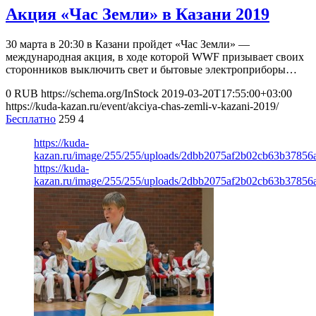
Акция «Час Земли» в Казани 2019
30 марта в 20:30 в Казани пройдет «Час Земли» —
международная акция, в ходе которой WWF призывает своих
сторонников выключить свет и бытовые электроприборы…
0
RUB
https://schema.org/InStock
2019-03-20T17:55:00+03:00
https://kuda-kazan.ru/event/akciya-chas-zemli-v-kazani-2019/
Бесплатно
259
4
https://kuda-
kazan.ru/image/255/255/uploads/2dbb2075af2b02cb63b37856
https://kuda-
kazan.ru/image/255/255/uploads/2dbb2075af2b02cb63b37856