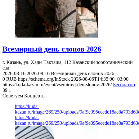
Всемирный день слонов 2026
г. Казань, ул. Хади-Такташа, 112
Казанский зооботанический
сад
2026-08-16
2026-08-16
Всемирный день слонов 2026
0
RUB
https://schema.org/InStock
2026-08-06T14:35:00+03:00
https://kuda-kazan.ru/event/vsemirnyj-den-slonov-2026/
Бесплатно
39
1
Советуем Концерты
https://kuda-
kazan.ru/image/269/250/uploads/9af9e395ecede18ae8a793d63
https://kuda-
kazan.ru/image/269/250/uploads/9af9e395ecede18ae8a793d63