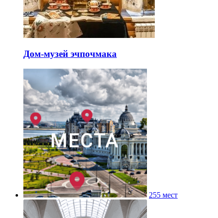
Дом-музей эчпочмака
255 мест