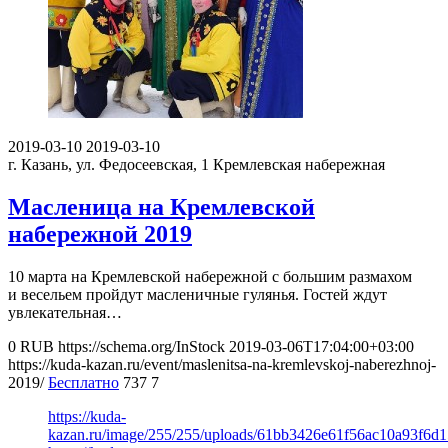
2019-03-10
2019-03-10
г. Казань, ул. Федосеевская, 1
Кремлевская набережная
Масленица на Кремлевской
набережной 2019
10 марта на Кремлевской набережной с большим размахом
и весельем пройдут масленичные гулянья. Гостей ждут
увлекательная…
0
RUB
https://schema.org/InStock
2019-03-06T17:04:00+03:00
https://kuda-kazan.ru/event/maslenitsa-na-kremlevskoj-naberezhnoj-
2019/
Бесплатно
737
7
https://kuda-
kazan.ru/image/255/255/uploads/61bb3426e61f56ac10a93f6d1