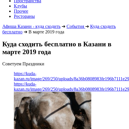
Пространства
Клубы
Прочее
Рестораны
Афиша Казани - куда сходить
➔
События
➔
Куда сходить
бесплатно
➔
В марте 2019 года
Куда сходить бесплатно в Казани в
марте 2019 года
Советуем Праздники
https://kuda-
kazan.ru/image/269/250/uploads/8a36b0808983fe196b7111e2
https://kuda-
kazan.ru/image/269/250/uploads/8a36b0808983fe196b7111e2