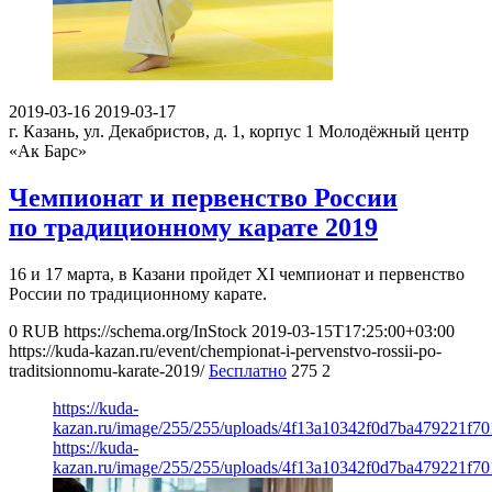
2019-03-16
2019-03-17
г. Казань, ул. Декабристов, д. 1, корпус 1
Молодёжный центр
«Ак Барс»
Чемпионат и первенство России
по традиционному карате 2019
16 и 17 марта, в Казани пройдет XI чемпионат и первенство
России по традиционному карате.
0
RUB
https://schema.org/InStock
2019-03-15T17:25:00+03:00
https://kuda-kazan.ru/event/chempionat-i-pervenstvo-rossii-po-
traditsionnomu-karate-2019/
Бесплатно
275
2
https://kuda-
kazan.ru/image/255/255/uploads/4f13a10342f0d7ba479221f70
https://kuda-
kazan.ru/image/255/255/uploads/4f13a10342f0d7ba479221f70