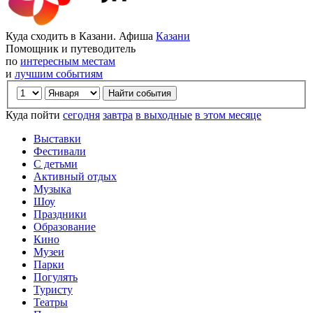
Куда сходить в Казани. Афиша
Казани
Помощник и путеводитель
по
интересным местам
и
лучшим событиям
Куда пойти
сегодня
завтра
в выходные
в этом месяце
Выставки
Фестивали
С детьми
Активный отдых
Музыка
Шоу
Праздники
Образование
Кино
Музеи
Парки
Погулять
Туристу
Театры