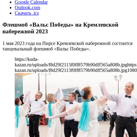
Google Calendar
Outlook.com
Скачать .ics
Флешмоб «Вальс Победы» на Кремлевской
набережной 2023
1 мая 2023 года на Пирсе Кремлевской набережной состоится
танцевальный флешмоб «Вальс Победы».
https://kuda-
kazan.ru/uploads/f8d29f2113f0ff8579b90dff565a808b.jpg
https
kazan.ru/uploads/f8d29f2113f0ff8579b90dff565a808b.jpg
1080