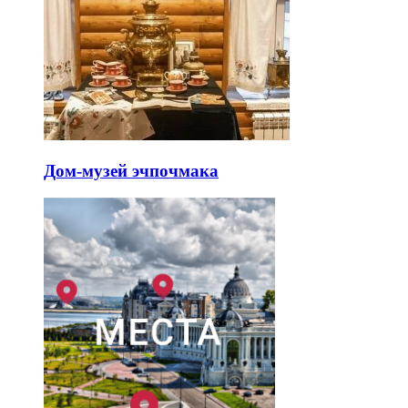
Дом-музей эчпочмака