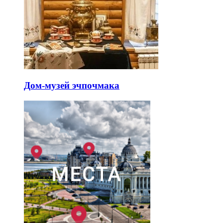
Дом-музей эчпочмака