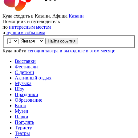
Куда сходить в Казани. Афиша
Казани
Помощник и путеводитель
по
интересным местам
и
лучшим событиям
Куда пойти
сегодня
завтра
в выходные
в этом месяце
Выставки
Фестивали
С детьми
Активный отдых
Музыка
Шоу
Праздники
Образование
Кино
Музеи
Парки
Погулять
Туристу
Театры