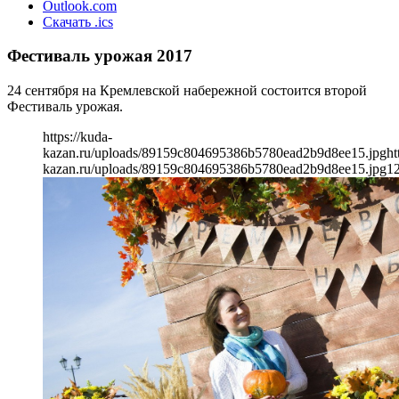
Outlook.com
Скачать .ics
Фестиваль урожая 2017
24 сентября на Кремлевской набережной состоится второй
Фестиваль урожая.
https://kuda-
kazan.ru/uploads/89159c804695386b5780ead2b9d8ee15.jpg
ht
kazan.ru/uploads/89159c804695386b5780ead2b9d8ee15.jpg
1