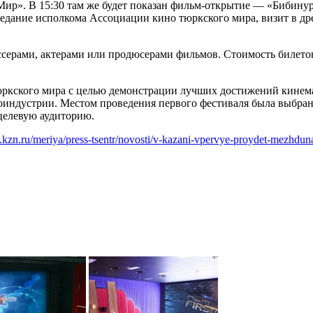
«Мир». В 15:30 там же будет показан фильм-открытие — «Бибинур
седание исполкома Ассоциации кино тюркского мира, визит в др
серами, актерами или продюсерами фильмов. Стоимость билетов н
ркского мира с целью демонстрации лучших достижений кинема
ноиндустрии. Местом проведения первого фестиваля была выбрана
 целевую аудиторию.
.kzn.ru/meriya/press-tsentr/novosti/v-kazani-vpervye-proydet-mezhdun