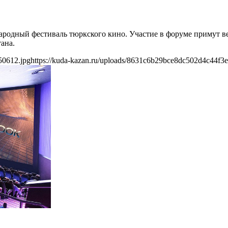
ародный фестиваль тюркского кино. Участие в форуме примут в
ана.
50612.jpg
https://kuda-kazan.ru/uploads/8631c6b29bce8dc502d4c44f3