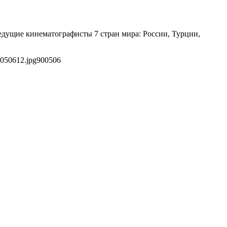
едущие кинематографисты 7 стран мира: России, Турции,
e050612.jpg
900
506