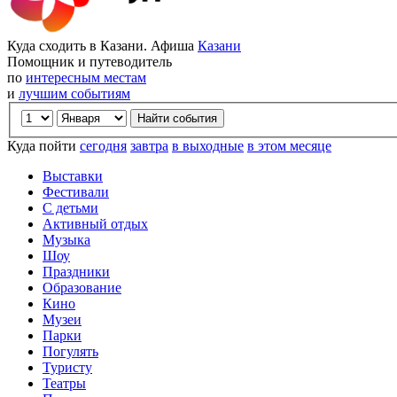
Куда сходить в Казани. Афиша
Казани
Помощник и путеводитель
по
интересным местам
и
лучшим событиям
Куда пойти
сегодня
завтра
в выходные
в этом месяце
Выставки
Фестивали
С детьми
Активный отдых
Музыка
Шоу
Праздники
Образование
Кино
Музеи
Парки
Погулять
Туристу
Театры