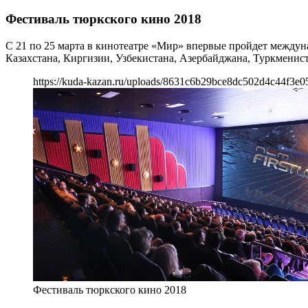
Фестиваль тюркского кино 2018
С 21 по 25 марта в кинотеатре «Мир» впервые пройдет междун
Казахстана, Киргизии, Узбекистана, Азербайджана, Туркменист
https://kuda-kazan.ru/uploads/8631c6b29bce8dc502d4c44f3e0
Фестиваль тюркского кино 2018