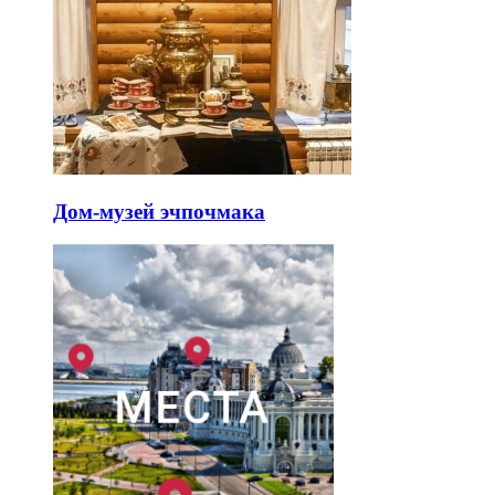
Дом-музей эчпочмака