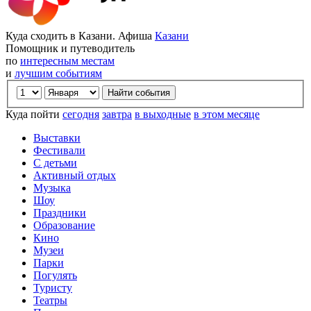
Куда сходить в Казани. Афиша
Казани
Помощник и путеводитель
по
интересным местам
и
лучшим событиям
Куда пойти
сегодня
завтра
в выходные
в этом месяце
Выставки
Фестивали
С детьми
Активный отдых
Музыка
Шоу
Праздники
Образование
Кино
Музеи
Парки
Погулять
Туристу
Театры