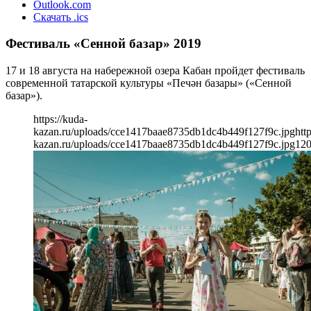
Outlook.com
Скачать .ics
Фестиваль «Сенной базар» 2019
17 и 18 августа на набережной озера Кабан пройдет фестиваль
современной татарской культуры «Печән базары» («Сенной
базар»).
https://kuda-
kazan.ru/uploads/cce1417baae8735db1dc4b449f127f9c.jpg
htt
kazan.ru/uploads/cce1417baae8735db1dc4b449f127f9c.jpg
12