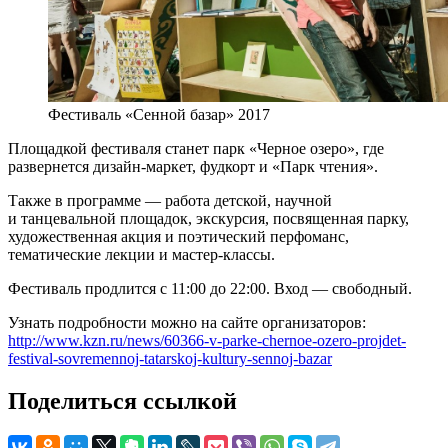
Фестиваль «Сенной базар» 2017
Площадкой фестиваля станет парк «Черное озеро», где
развернется дизайн-маркет, фудкорт и «Парк чтения».
Также в программе — работа детской, научной
и танцевальной площадок, экскурсия, посвященная парку,
художественная акция и поэтический перфоманс,
тематические лекции и мастер-классы.
Фестиваль продлится с 11:00 до 22:00. Вход — свободный.
Узнать подробности можно на сайте организаторов:
http://www.kzn.ru/news/60366-v-parke-chernoe-ozero-projdet-
festival-sovremennoj-tatarskoj-kultury-sennoj-bazar
Поделиться ссылкой