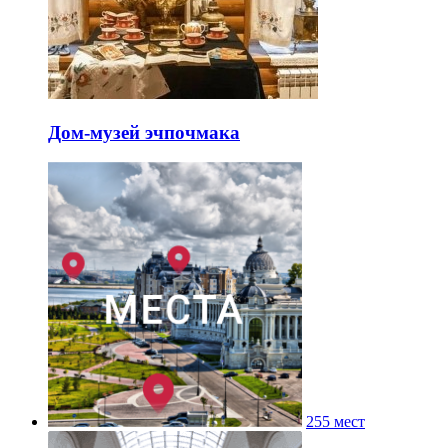
Дом-музей эчпочмака
255 мест