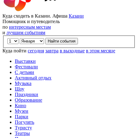
Куда сходить в Казани. Афиша
Казани
Помощник и путеводитель
по
интересным местам
и
лучшим событиям
Куда пойти
сегодня
завтра
в выходные
в этом месяце
Выставки
Фестивали
С детьми
Активный отдых
Музыка
Шоу
Праздники
Образование
Кино
Музеи
Парки
Погулять
Туристу
Театры