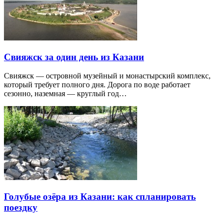
Свияжск за один день из Казани
Свияжск — островной музейный и монастырский комплекс,
который требует полного дня. Дорога по воде работает
сезонно, наземная — круглый год…
Голубые озёра из Казани: как спланировать
поездку