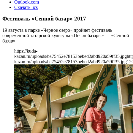
Outlook.com
Скачать .ics
Фестиваль «Сенной базар» 2017
19 августа в парке «Черное озеро» пройдет фестиваль
современной татарской культуры «Печән базары» — «Сенной
базар»
https://kuda-
kazan.ru/uploads/ba75452e78153bebed2abd920a59ff35.jpg
htt
kazan.ru/uploads/ba75452e78153bebed2abd920a59ff35.jpg
12