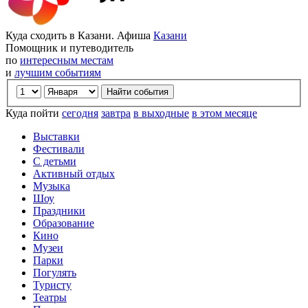
Куда сходить в Казани. Афиша
Казани
Помощник и путеводитель
по
интересным местам
и
лучшим событиям
Куда пойти
сегодня
завтра
в выходные
в этом месяце
Выставки
Фестивали
С детьми
Активный отдых
Музыка
Шоу
Праздники
Образование
Кино
Музеи
Парки
Погулять
Туристу
Театры