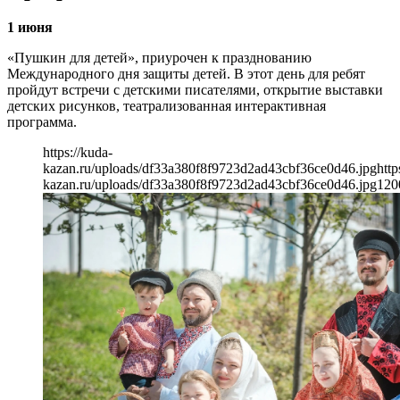
1 июня
«Пушкин для детей», приурочен к празднованию
Международного дня защиты детей. В этот день для ребят
пройдут встречи с детскими писателями, открытие выставки
детских рисунков, театрализованная интерактивная
программа.
https://kuda-
kazan.ru/uploads/df33a380f8f9723d2ad43cbf36ce0d46.jpg
http
kazan.ru/uploads/df33a380f8f9723d2ad43cbf36ce0d46.jpg
120