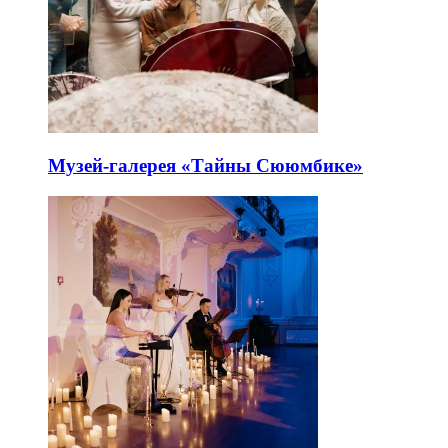
Музей-галерея «Тайны Сююмбике»