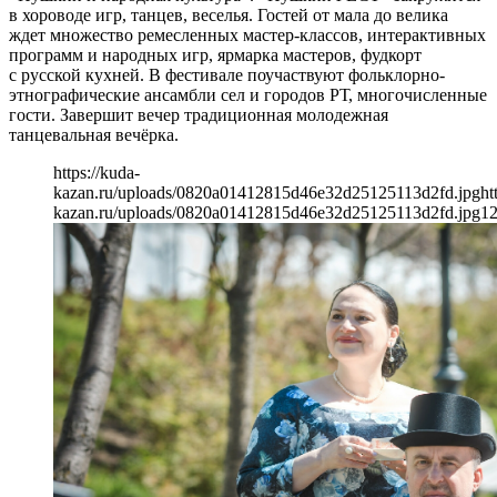
в хороводе игр, танцев, веселья. Гостей от мала до велика
ждет множество ремесленных мастер-классов, интерактивных
программ и народных игр, ярмарка мастеров, фудкорт
с русской кухней. В фестивале поучаствуют фольклорно-
этнографические ансамбли сел и городов РТ, многочисленные
гости. Завершит вечер традиционная молодежная
танцевальная вечёрка.
https://kuda-
kazan.ru/uploads/0820a01412815d46e32d25125113d2fd.jpg
ht
kazan.ru/uploads/0820a01412815d46e32d25125113d2fd.jpg
1