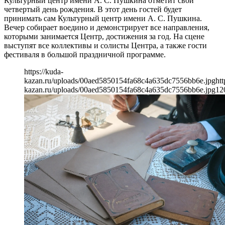
Культурный центр имени А. С. Пушкина отметит свой
четвертый день рождения. В этот день гостей будет
принимать сам Культурный центр имени А. С. Пушкина.
Вечер собирает воедино и демонстрирует все направления,
которыми занимается Центр, достижения за год. На сцене
выступят все коллективы и солисты Центра, а также гости
фестиваля в большой праздничной программе.
https://kuda-
kazan.ru/uploads/00aed5850154fa68c4a635dc7556bb6e.jpg
htt
kazan.ru/uploads/00aed5850154fa68c4a635dc7556bb6e.jpg
12