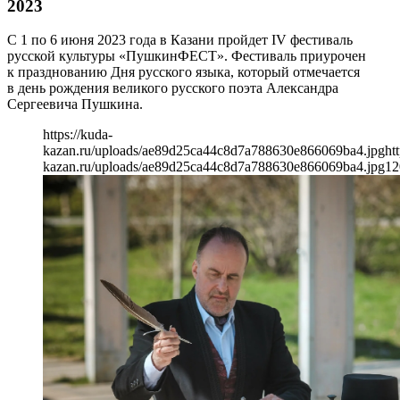
2023
С 1 по 6 июня 2023 года в Казани пройдет IV фестиваль
русской культуры «ПушкинФЕСТ». Фестиваль приурочен
к празднованию Дня русского языка, который отмечается
в день рождения великого русского поэта Александра
Сергеевича Пушкина.
https://kuda-
kazan.ru/uploads/ae89d25ca44c8d7a788630e866069ba4.jpg
ht
kazan.ru/uploads/ae89d25ca44c8d7a788630e866069ba4.jpg
12