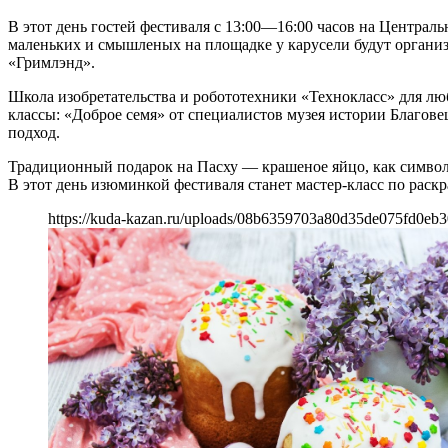
⠀
В этот день гостей фестиваля c 13:00—16:00 часов на Централ
маленьких и смышленых на площадке у карусели будут организо
«Гримлэнд».
Школа изобретательства и робототехники «Технокласс» для лю
классы: «Доброе семя» от специалистов музея истории Благове
подход.
Традиционный подарок на Пасху — крашеное яйцо, как символ з
В этот день изюминкой фестиваля станет мастер-класс по рас
https://kuda-kazan.ru/uploads/08b6359703a80d35de075fd0eb3