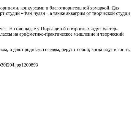
кторинами, конкурсами и благотворительной ярмаркой. Для
т-студии «Фан-чулан», а также аквагрим от творческой студии
чек. На площадке у Пирса детей и взрослых ждут мастер-
-классы на арифметико-практическое мышление и творческий
, и дают родным, соседям, берут с собой, когда идут в гости.
b30f204.jpg
1200
893