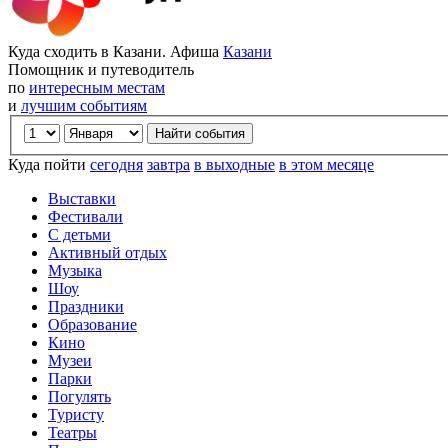
Куда сходить в Казани. Афиша
Казани
Помощник и путеводитель
по
интересным местам
и
лучшим событиям
Куда пойти
сегодня
завтра
в выходные
в этом месяце
Выставки
Фестивали
С детьми
Активный отдых
Музыка
Шоу
Праздники
Образование
Кино
Музеи
Парки
Погулять
Туристу
Театры