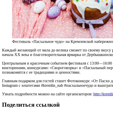
Фестиваль «Пасхальное чудо» на Кремлевской набережно
Каждый желающий от мала до велика сможет по своему вкусу р
начала XX века и благотворительная ярмарка от Дербышкинског
Центральным и красочным событием фестиваля c 13:00—16:00 ч
викторинами, конкурсами: «Скороговорка» и «Пасхальный пер
познакомятся с ее традициями и ценностями.
Главным подарком для гостей станет Фотоконкурс «От Пасхи д
Instagram c хештегами #kremlin_nab #пасхальноечудо и выиграть
Узнать подробности можно на сайте организаторов:
http://kreml
Поделиться ссылкой