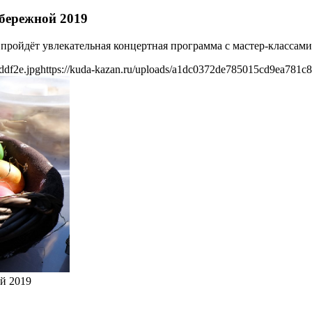
бережной 2019
е пройдёт увлекательная концертная программа с мастер-классам
ddf2e.jpg
https://kuda-kazan.ru/uploads/a1dc0372de785015cd9ea781c8
й 2019