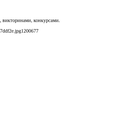
и, викторинами, конкурсами.
7ddf2e.jpg
1200
677