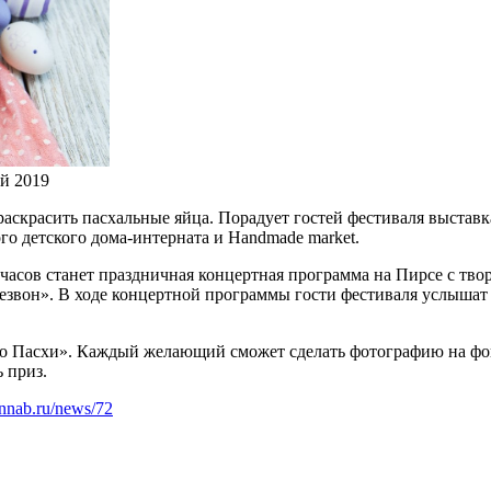
й 2019
аскрасить пасхальные яйца. Порадует гостей фестиваля выстав
о детского дома-интерната и Handmade market.
асов станет праздничная концертная программа на Пирсе с тво
езвон». В ходе концертной программы гости фестиваля услышат
о Пасхи». Каждый желающий сможет сделать фотографию на фоне
 приз.
innab.ru/news/72