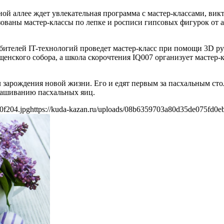
ьной аллее ждет увлекательная программа с мастер-классами, ви
ваны мастер-классы по лепке и росписи гипсовых фигурок от ар
бителей IT-технологий проведет мастер-класс при помощи 3D ру
щенского собора, а школа скорочтения IQ007 организует мастер
арождения новой жизни. Его и едят первым за пасхальным столом
крашиванию пасхальных яиц.
0f204.jpg
https://kuda-kazan.ru/uploads/08b6359703a80d35de075fd0e