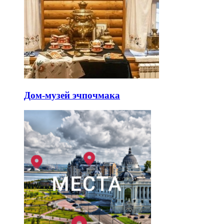
Дом-музей эчпочмака