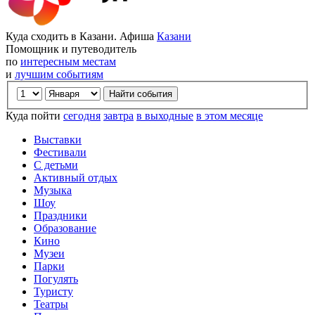
Куда сходить в Казани. Афиша
Казани
Помощник и путеводитель
по
интересным местам
и
лучшим событиям
Куда пойти
сегодня
завтра
в выходные
в этом месяце
Выставки
Фестивали
С детьми
Активный отдых
Музыка
Шоу
Праздники
Образование
Кино
Музеи
Парки
Погулять
Туристу
Театры