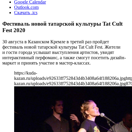
Google Calendar
Outlook.com
Скачать .ics
Фестиваль новой татарской культуры Tat Cult
Fest 2020
30 августа в Казанском Кремле в третий раз пройдет
фестиваль новой татарской культуры Tat Cult Fest. Жители
и гости города услышат выступления артистов, увидят
интерактивный перфоманс, а также смогут посетить дизайн-
маркет и принять участие в мастер-классах.
https://kuda-
kazan.ru/uploads/e92633ff752843d4b3408a64f188206a.jpg
htt
kazan.ru/uploads/e92633ff752843d4b3408a64f188206a.jpg
87