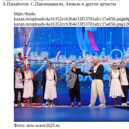
А.Панайотов, С.Павлиашвили, Акмаль и другие артисты
https://kuda-
kazan.ru/uploads/4a1b352ccb3b4e33f53701afcc15a656.png
htt
kazan.ru/uploads/4a1b352ccb3b4e33f53701afcc15a656.png
12
Фото: new-wave2025.ru