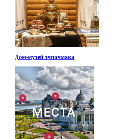
Дом-музей эчпочмака