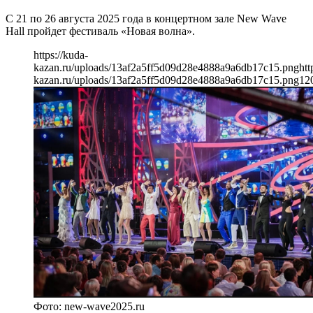
С 21 по 26 августа 2025 года в концертном зале New Wave
Hall пройдет фестиваль «Новая волна».
https://kuda-
kazan.ru/uploads/13af2a5ff5d09d28e4888a9a6db17c15.png
htt
kazan.ru/uploads/13af2a5ff5d09d28e4888a9a6db17c15.png
12
Фото: new-wave2025.ru