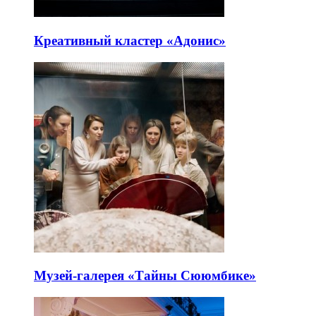
Креативный кластер «Адонис»
Музей-галерея «Тайны Сююмбике»