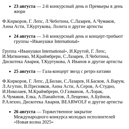
23 августа
— 2-й конкурсный день и Премьеры в день
жюри
Ф.Киркоров, Г. Лепс, Л.Чеботина, С.Лазарев, А.Чумаков,
Анна Асти, Т.Куртукова, Лолита и другие артисты
24 августа
— 3-й конкурсный день и концерт-трибьют
группы «Иванушки International»
Группа «Иванушки International», И.Крутой, Г. Лепс,
И.Матвиенко, М.Краймбрери, С.Лазарев, Л.Чеботина,
Дискотека Авария, Т.Куртукова, А Иванов и другие артисты
25 августа
— Гала-концерт звезд с ретро-хитами
Ф.Киркоров, Г. Лепс, Д.Билан, С.Лазарев, Н.Басков, А.Варум,
Л.Агутин, В.Пресняков, Анна Асти, А.Серов, А-Студио,
И.Николаев, М.Краймбрери, О.Газманов, А.Лорак,
А.Чумаков, Eлка, А.Панайотов, Л.Лещенко, А.Буйнов,
Р.Алехно, Дискотека Авария, BEARWOLF и другие артисты
26 августа
— Торжественное закрытие
Международного конкурса молодых исполнителей
«Новая волна 2025»