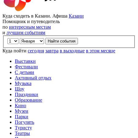
Куда сходить в Казани. Афиша
Казани
Помощник и путеводитель
по
интересным местам
и
лучшим событиям
Куда пойти
сегодня
завтра
в выходные
в этом месяце
Выставки
Фестивали
С детьми
Активный отдых
Музыка
Шоу
Праздники
Образование
Кино
Музеи
Парки
Погулять
Туристу
Театры