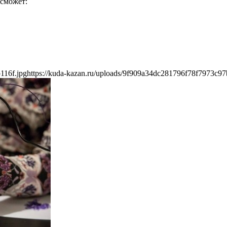
 сможет:
116f.jpg
https://kuda-kazan.ru/uploads/9f909a34dc281796f78f7973c97