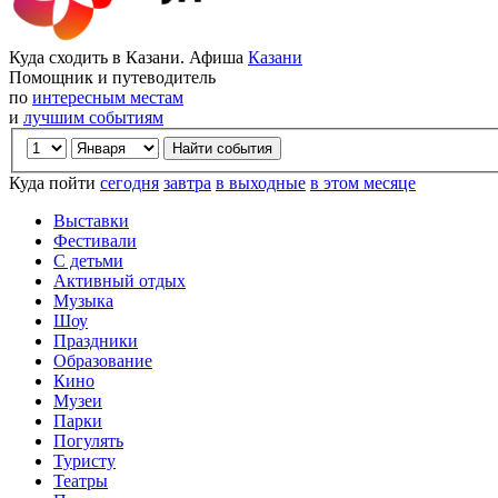
Куда сходить в Казани. Афиша
Казани
Помощник и путеводитель
по
интересным местам
и
лучшим событиям
Куда пойти
сегодня
завтра
в выходные
в этом месяце
Выставки
Фестивали
С детьми
Активный отдых
Музыка
Шоу
Праздники
Образование
Кино
Музеи
Парки
Погулять
Туристу
Театры