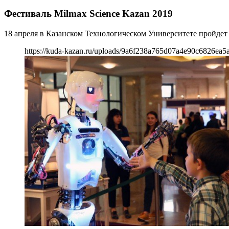
Фестиваль Milmax Science Kazan 2019
18 апреля в Казанском Технологическом Университете пройдет
https://kuda-kazan.ru/uploads/9a6f238a765d07a4e90c6826ea5