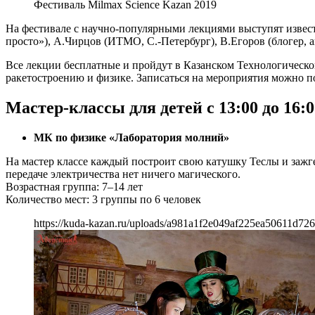
Фестиваль Milmax Science Kazan 2019
На фестивале с научно-популярными лекциями выступят извест
просто»), А.Чирцов (ИТМО, С.-Петербург), В.Егоров (блогер, 
Все лекции бесплатные и пройдут в Казанском Технологическом
ракетостроению и физике. Записаться на мероприятия можно по 
Мастер-классы для детей с 13:00 до 16:0
МК по физике «Лаборатория молний»
На мастер классе каждый построит свою катушку Теслы и зажгет
передаче электричества нет ничего магического.
Возрастная группа: 7–14 лет
Количество мест: 3 группы по 6 человек
https://kuda-kazan.ru/uploads/a981a1f2e049af225ea50611d72