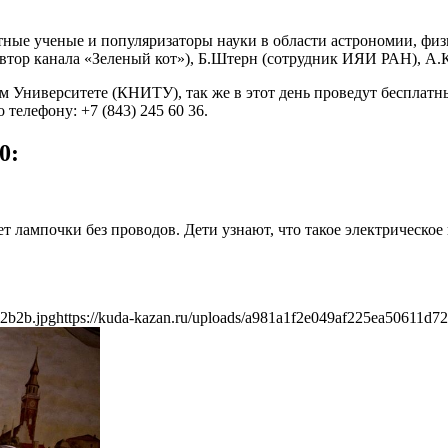
ные ученые и популяризаторы науки в области астрономии, физи
автор канала «Зеленый кот»), Б.Штерн (сотрудник ИЯИ РАН), А.К
 Университете (КНИТУ), так же в этот день проведут бесплатные
телефону: +7 (843) 245 60 36.
0:
 лампочки без проводов. Дети узнают, что такое электрическое 
62b2b.jpg
https://kuda-kazan.ru/uploads/a981a1f2e049af225ea50611d7