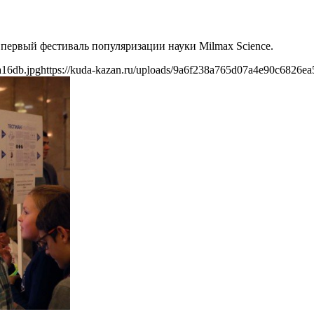
 первый фестиваль популяризации науки Milmax Science.
a16db.jpg
https://kuda-kazan.ru/uploads/9a6f238a765d07a4e90c6826ea