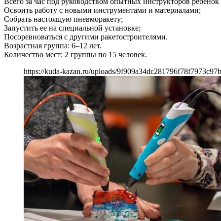
Всего за час под руководством опытных инструкторов ребенок
Освоить работу с новыми инструментами и материалами;
Собрать настоящую пневморакету;
Запустить ее на специальной установке;
Посоревноваться с другими ракетостроителями.
Возрастная группа: 6–12 лет.
Количество мест: 2 группы по 15 человек.
https://kuda-kazan.ru/uploads/9f909a34dc281796f78f7973c97b