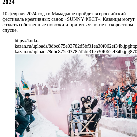
2024
10 февраля 2024 года в Мамадыше пройдет всероссийский
фестиваль креативных санок «SUNNYФЕСТ». Казанцы могут
создать собственные повозки и принять участие в скоростном
спуске.
https://kuda-
kazan.ru/uploads/8dbc875e03782d5bf31ea30f062ef34b.jpg
htt
kazan.ru/uploads/8dbc875e03782d5bf31ea30f062ef34b.jpg
87