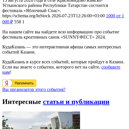
15 августа 2026 года в селе Красновидово Камско-
Устьинского района Республики Татарстан состоится
фестиваль «Яблочный Спас».
https://schema.org/InStock
2026-07-23T12:26:00+03:00
1000
от 1
000
₽
558
1
На нашем сайте вы найдете всю информацию про событие
фестиваль креативных санок «SUNNYФЕСТ» 2024.
КудаКазань — это интерактивная афиша самых интересных
событий Казани.
КудаКазань в курсе всех событий, которые пройдут в Казани.
Если вы знаете о событии, которого нет на сайте,
сообщите
нам
!
Напомнить
Вы организатор этого события?
Интересные
статьи и публикации