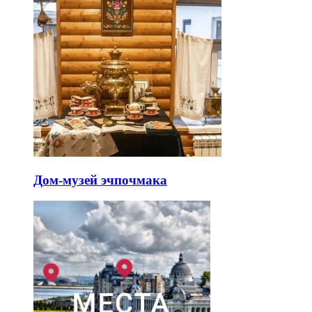
Дом-музей эчпочмака