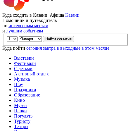
Куда сходить в Казани. Афиша
Казани
Помощник и путеводитель
по
интересным местам
и
лучшим событиям
Куда пойти
сегодня
завтра
в выходные
в этом месяце
Выставки
Фестивали
С детьми
Активный отдых
Музыка
Шоу
Праздники
Образование
Кино
Музеи
Парки
Погулять
Туристу
Театры