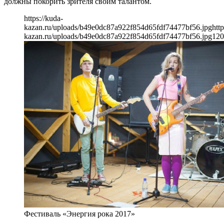
должны покорить зрителя своим талантом.
https://kuda-
kazan.ru/uploads/b49e0dc87a922f854d65fdf74477bf56.jpg
http
kazan.ru/uploads/b49e0dc87a922f854d65fdf74477bf56.jpg
120
Фестиваль «Энергия рока 2017»