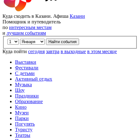
Куда сходить в Казани. Афиша
Казани
Помощник и путеводитель
по
интересным местам
и
лучшим событиям
Куда пойти
сегодня
завтра
в выходные
в этом месяце
Выставки
Фестивали
С детьми
Активный отдых
Музыка
Шоу
Праздники
Образование
Кино
Музеи
Парки
Погулять
Туристу
Театры