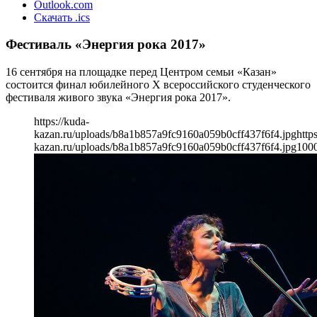
Outlook.com
Скачать .ics
Фестиваль «Энергия рока 2017»
16 сентября на площадке перед Центром семьи «Казан»
состоится финал юбилейного Х всероссийского студенческого
фестиваля живого звука «Энергия рока 2017».
https://kuda-
kazan.ru/uploads/b8a1b857a9fc9160a059b0cff437f6f4.jpg
http
kazan.ru/uploads/b8a1b857a9fc9160a059b0cff437f6f4.jpg
100