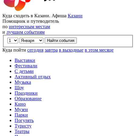
Куда сходить в Казани. Афиша
Казани
Помощник и путеводитель
по
интересным местам
и
лучшим событиям
Куда пойти
сегодня
завтра
в выходные
в этом месяце
Выставки
Фестивали
С детьми
Активный отдых
Музыка
Шоу
Праздники
Образование
Кино
Музеи
Парки
Погулять
Туристу
Театры