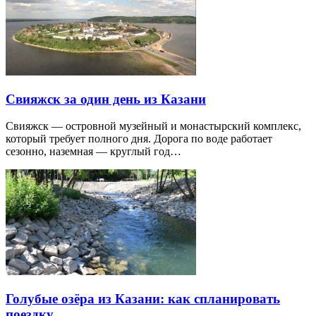
Свияжск за один день из Казани
Свияжск — островной музейный и монастырский комплекс,
который требует полного дня. Дорога по воде работает
сезонно, наземная — круглый год…
Голубые озёра из Казани: как спланировать
поездку