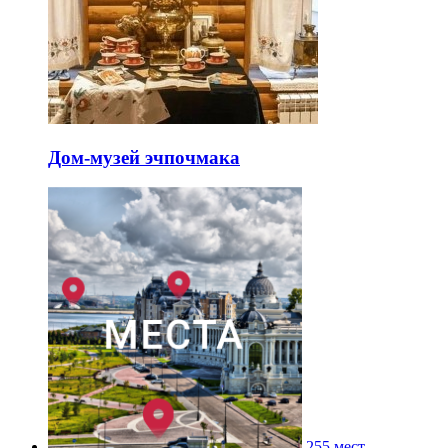
Дом-музей эчпочмака
255 мест