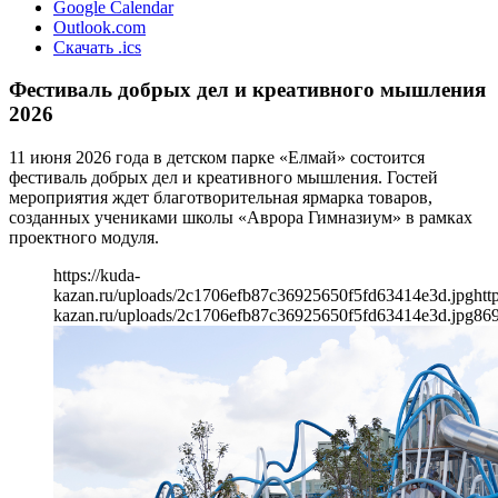
Google Calendar
Outlook.com
Скачать .ics
Фестиваль добрых дел и креативного мышления
2026
11 июня 2026 года в детском парке «Елмай» состоится
фестиваль добрых дел и креативного мышления. Гостей
мероприятия ждет благотворительная ярмарка товаров,
созданных учениками школы «Аврора Гимназиум» в рамках
проектного модуля.
https://kuda-
kazan.ru/uploads/2c1706efb87c36925650f5fd63414e3d.jpg
htt
kazan.ru/uploads/2c1706efb87c36925650f5fd63414e3d.jpg
86