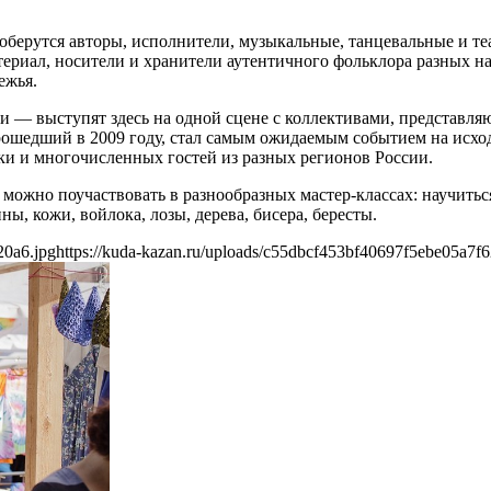
соберутся авторы, исполнители, музыкальные, танцевальные и т
риал, носители и хранители аутентичного фольклора разных нар
ежья.
 — выступят здесь на одной сцене с коллективами, представл
рошедший в 2009 году, стал самым ожидаемым событием на исхо
и и многочисленных гостей из разных регионов России.
 можно поучаствовать в разнообразных мастер-классах: научить
ы, кожи, войлока, лозы, дерева, бисера, бересты.
20a6.jpg
https://kuda-kazan.ru/uploads/c55dbcf453bf40697f5ebe05a7f6