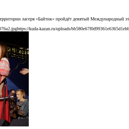
а территории лагеря «Байтик» пройдёт девятый Международный 
076a2.jpg
https://kuda-kazan.ru/uploads/bb580e67f0d99361e6365d1eb