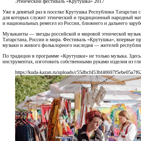
Этнический фестиваль «Крутушка» 2017
Уже в девятый раз в поселке Крутушка Республики Татарстан 
для которых служит этнический и традиционный народный мате
и национальных ремесел из России, ближнего и дальнего заруб
Музыканты — звезды российской и мировой этнической музыки
Татарстана, России и мира. Фестиваль «Крутушка», впервые п
музыки и живого фольклорного наследия — жителей республик
По традиции в программе «Крутушки» не только музыка. Здесь
инструментах, изготовить собственными руками изделия из глин
https://kuda-kazan.ru/uploads/c55dbcf453bf40697f5ebe05a7f6