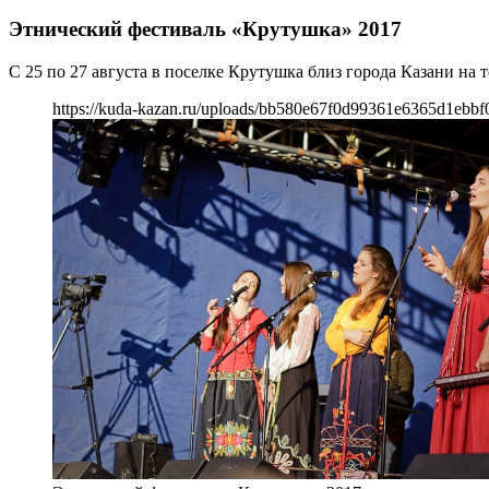
Этнический фестиваль «Крутушка» 2017
С 25 по 27 августа в поселке Крутушка близ города Казани н
https://kuda-kazan.ru/uploads/bb580e67f0d99361e6365d1ebbf