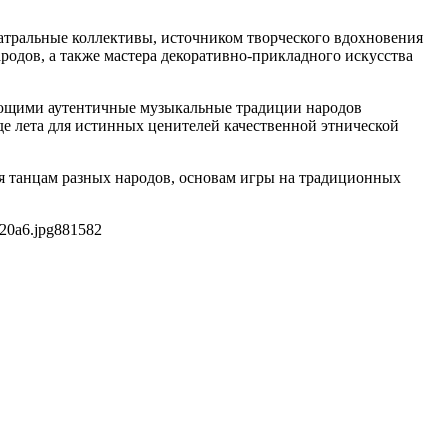
еатральные коллективы, источником творческого вдохновения
одов, а также мастера декоративно-прикладного искусства
яющими аутентичные музыкальные традиции народов
де лета для истинных ценителей качественной этнической
ся танцам разных народов, основам игры на традиционных
20a6.jpg
881
582