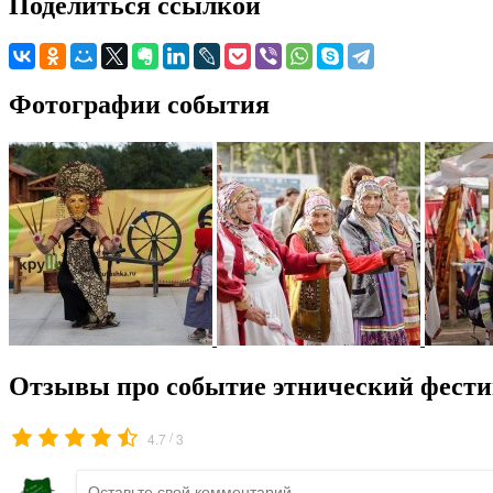
Поделиться ссылкой
Фотографии события
Отзывы про событие этнический фести
/
4.7
3