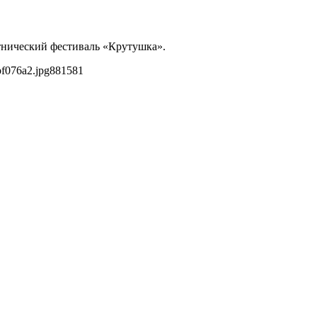
этнический фестиваль «Крутушка».
bf076a2.jpg
881
581