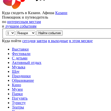
Куда сходить в Казани. Афиша
Казани
Помощник и путеводитель
по
интересным местам
и
лучшим событиям
Куда пойти
сегодня
завтра
в выходные
в этом месяце
Выставки
Фестивали
С детьми
Активный отдых
Музыка
Шоу
Праздники
Образование
Кино
Музеи
Парки
Погулять
Туристу
Театры