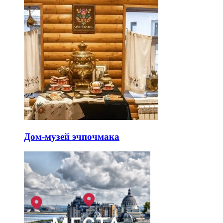
Дом-музей эчпочмака