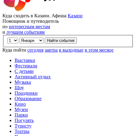
Куда сходить в Казани. Афиша
Казани
Помощник и путеводитель
по
интересным местам
и
лучшим событиям
Куда пойти
сегодня
завтра
в выходные
в этом месяце
Выставки
Фестивали
С детьми
Активный отдых
Музыка
Шоу
Праздники
Образование
Кино
Музеи
Парки
Погулять
Туристу
Театры