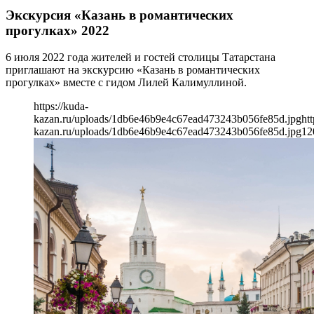
Экскурсия «Казань в романтических
прогулках» 2022
6 июля 2022 года жителей и гостей столицы Татарстана
приглашают на экскурсию «Казань в романтических
прогулках» вместе с гидом Лилей Калимуллиной.
https://kuda-
kazan.ru/uploads/1db6e46b9e4c67ead473243b056fe85d.jpg
htt
kazan.ru/uploads/1db6e46b9e4c67ead473243b056fe85d.jpg
12