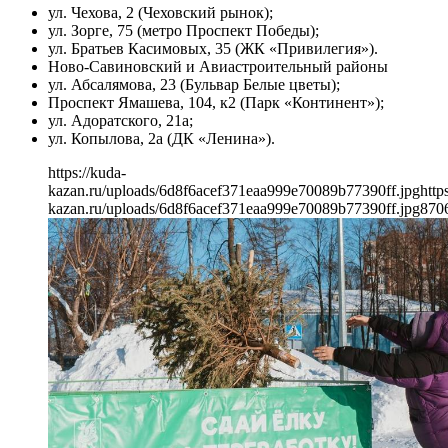
ул. Чехова, 2 (Чеховский рынок);
ул. Зорге, 75 (метро Проспект Победы);
ул. Братьев Касимовых, 35 (ЖК «Привилегия»).
Ново-Савиновский и Авиастроительный районы
ул. Абсалямова, 23 (Бульвар Белые цветы);
Проспект Ямашева, 104, к2 (Парк «Континент»);
ул. Адоратского, 21а;
ул. Копылова, 2а (ДК «Ленина»).
https://kuda-
kazan.ru/uploads/6d8f6acef371eaa999e70089b77390ff.jpg
http
kazan.ru/uploads/6d8f6acef371eaa999e70089b77390ff.jpg
870