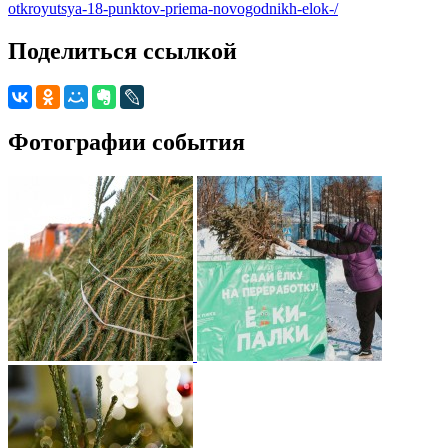
otkroyutsya-18-punktov-priema-novogodnikh-elok-/
Поделиться ссылкой
Фотографии события