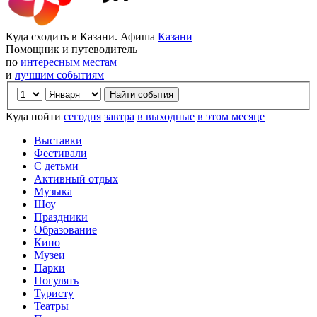
Куда сходить в Казани. Афиша
Казани
Помощник и путеводитель
по
интересным местам
и
лучшим событиям
Куда пойти
сегодня
завтра
в выходные
в этом месяце
Выставки
Фестивали
С детьми
Активный отдых
Музыка
Шоу
Праздники
Образование
Кино
Музеи
Парки
Погулять
Туристу
Театры