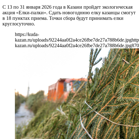
С 13 по 31 января 2026 года в Казани пройдет экологическая
акция «Елки-палки». Сдать новогоднюю елку казанцы смогут
в 18 пунктах приема. Точки сбора будут принимать елки
круглосуточно.
https://kuda-
kazan.ru/uploads/92244aa0f2a4ce26fbe7de27a788b6de.jpg
http
kazan.ru/uploads/92244aa0f2a4ce26fbe7de27a788b6de.jpg
870