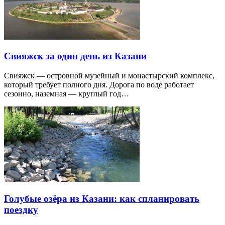
Свияжск за один день из Казани
Свияжск — островной музейный и монастырский комплекс,
который требует полного дня. Дорога по воде работает
сезонно, наземная — круглый год…
Голубые озёра из Казани: как спланировать
поездку