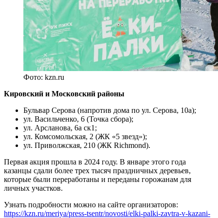
Фото: kzn.ru
Кировский и Московский районы
Бульвар Серова (напротив дома по ул. Серова, 10а);
ул. Васильченко, 6 (Точка сбора);
ул. Арсланова, 6а ск1;
ул. Комсомольская, 2 (ЖК «5 звезд»);
ул. Приволжская, 210 (ЖК Richmond).
Первая акция прошла в 2024 году. В январе этого года
казанцы сдали более трех тысяч праздничных деревьев,
которые были переработаны и переданы горожанам для
личных участков.
Узнать подробности можно на сайте организаторов:
https://kzn.ru/meriya/press-tsentr/novosti/elki-palki-zavtra-v-kazani-