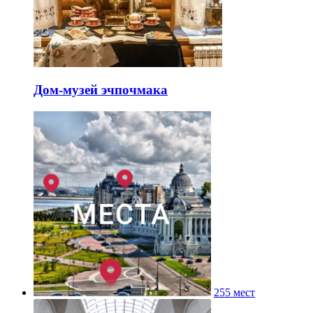
Дом-музей эчпочмака
255 мест