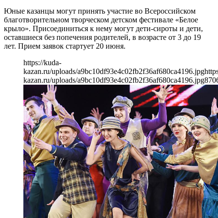
Юные казанцы могут принять участие во Всероссийском
благотворительном творческом детском фестивале «Белое
крыло». Присоединиться к нему могут дети-сироты и дети,
оставшиеся без попечения родителей, в возрасте от 3 до 19
лет. Прием заявок стартует 20 июня.
https://kuda-
kazan.ru/uploads/a9bc10df93e4c02fb2f36af680ca4196.jpg
http
kazan.ru/uploads/a9bc10df93e4c02fb2f36af680ca4196.jpg
870