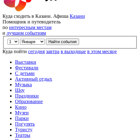
Куда сходить в Казани. Афиша
Казани
Помощник и путеводитель
по
интересным местам
и
лучшим событиям
Куда пойти
сегодня
завтра
в выходные
в этом месяце
Выставки
Фестивали
С детьми
Активный отдых
Музыка
Шоу
Праздники
Образование
Кино
Музеи
Парки
Погулять
Туристу
Театры