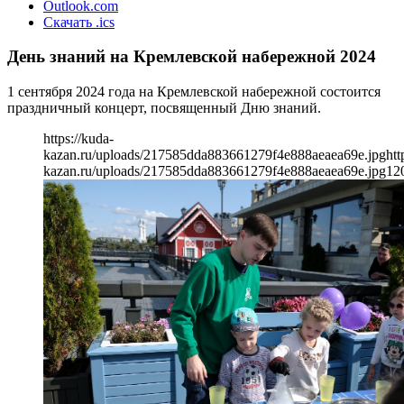
Outlook.com
Скачать .ics
День знаний на Кремлевской набережной 2024
1 сентября 2024 года на Кремлевской набережной состоится
праздничный концерт, посвященный Дню знаний.
https://kuda-
kazan.ru/uploads/217585dda883661279f4e888aeaea69e.jpg
htt
kazan.ru/uploads/217585dda883661279f4e888aeaea69e.jpg
12