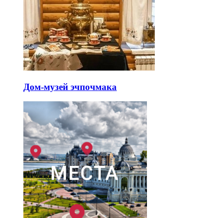
Дом-музей эчпочмака