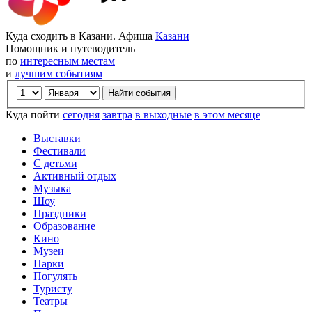
Куда сходить в Казани. Афиша
Казани
Помощник и путеводитель
по
интересным местам
и
лучшим событиям
Куда пойти
сегодня
завтра
в выходные
в этом месяце
Выставки
Фестивали
С детьми
Активный отдых
Музыка
Шоу
Праздники
Образование
Кино
Музеи
Парки
Погулять
Туристу
Театры