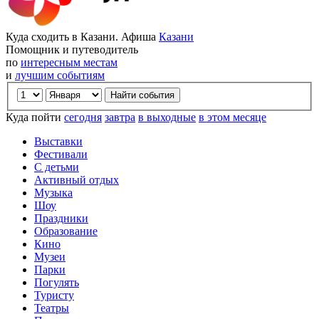
Куда сходить в Казани. Афиша
Казани
Помощник и путеводитель
по
интересным местам
и
лучшим событиям
Куда пойти
сегодня
завтра
в выходные
в этом месяце
Выставки
Фестивали
С детьми
Активный отдых
Музыка
Шоу
Праздники
Образование
Кино
Музеи
Парки
Погулять
Туристу
Театры