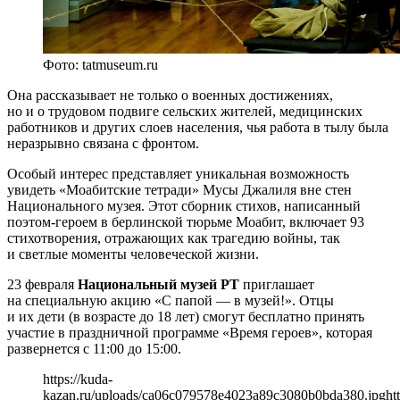
Фото: tatmuseum.ru
Она рассказывает не только о военных достижениях,
но и о трудовом подвиге сельских жителей, медицинских
работников и других слоев населения, чья работа в тылу была
неразрывно связана с фронтом.
Особый интерес представляет уникальная возможность
увидеть «Моабитские тетради» Мусы Джалиля вне стен
Национального музея. Этот сборник стихов, написанный
поэтом-героем в берлинской тюрьме Моабит, включает 93
стихотворения, отражающих как трагедию войны, так
и светлые моменты человеческой жизни.
23 февраля
Национальный музей РТ
приглашает
на специальную акцию «С папой — в музей!». Отцы
и их дети (в возрасте до 18 лет) смогут бесплатно принять
участие в праздничной программе «Время героев», которая
развернется с 11:00 до 15:00.
https://kuda-
kazan.ru/uploads/ca06c079578e4023a89c3080b0bda380.jpg
ht