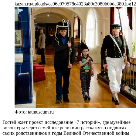
kazan.ru/uploads/ca06c079578e4023a89c3080b0bda380.jpg
12
Фото: tatmuseum.ru
Гостей ждет проект-исследование «7 историй», где музейные
волонтеры через семейные реликвии расскажут о подвигах
своих родственников в годы Великой Отечественной войны