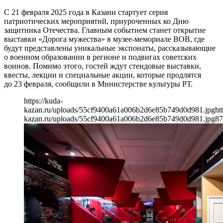
С 21 февраля 2025 года в Казани стартует серия
патриотических мероприятий, приуроченных ко Дню
защитника Отечества. Главным событием станет открытие
выставки «Дорога мужества» в музее-мемориале ВОВ, где
будут представлены уникальные экспонаты, рассказывающие
о военном образовании в регионе и подвигах советских
воинов. Помимо этого, гостей ждут стендовые выставки,
квесты, лекции и специальные акции, которые продлятся
до 23 февраля, сообщили в Министерстве культуры РТ.
https://kuda-
kazan.ru/uploads/55cf9400a61a006b2d6e85b749d0d981.jpg
ht
kazan.ru/uploads/55cf9400a61a006b2d6e85b749d0d981.jpg
87