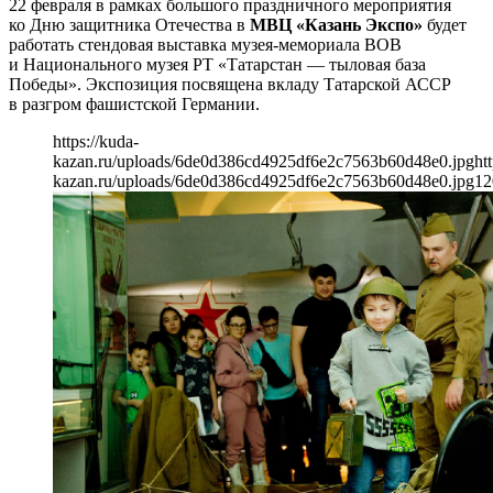
22 февраля в рамках большого праздничного мероприятия
ко Дню защитника Отечества в
МВЦ «Казань Экспо»
будет
работать стендовая выставка музея-мемориала ВОВ
и Национального музея РТ «Татарстан — тыловая база
Победы». Экспозиция посвящена вкладу Татарской АССР
в разгром фашистской Германии.
https://kuda-
kazan.ru/uploads/6de0d386cd4925df6e2c7563b60d48e0.jpg
ht
kazan.ru/uploads/6de0d386cd4925df6e2c7563b60d48e0.jpg
12