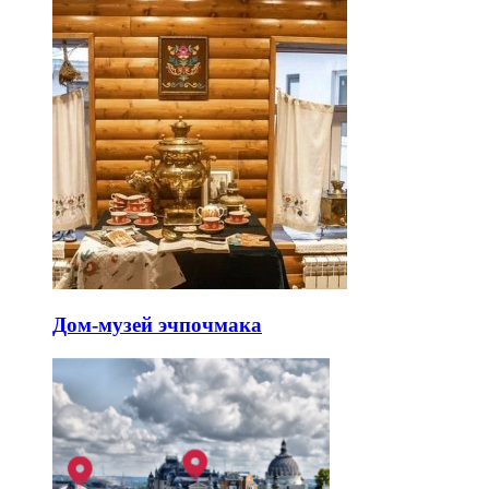
Дом-музей эчпочмака