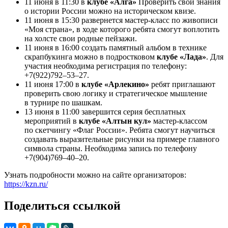
11 июня в 11:30 в
клубе «Алга»
Проверить свои знания
о истории России можно на историческом квизе.
11 июня в 15:30 развернется мастер-класс по живописи
«Моя страна», в ходе которого ребята смогут воплотить
на холсте свои родные пейзажи.
11 июня в 16:00 создать памятный альбом в технике
скрапбукинга можно в подростковом
клубе «Лада»
. Для
участия необходима регистрация по телефону:
+7(922)792–53–27.
11 июня 17:00 в
клубе «Арлекино»
ребят приглашают
проверить свою логику и стратегическое мышление
в турнире по шашкам.
13 июня в 11:00 завершится серия бесплатных
мероприятий в
клубе «Алтын кул»
мастер-классом
по скетчингу «Флаг России». Ребята смогут научиться
создавать выразительные рисунки на примере главного
символа страны. Необходима запись по телефону
+7(904)769–40–20.
Узнать подробности можно на сайте организаторов:
https://kzn.ru/
Поделиться ссылкой