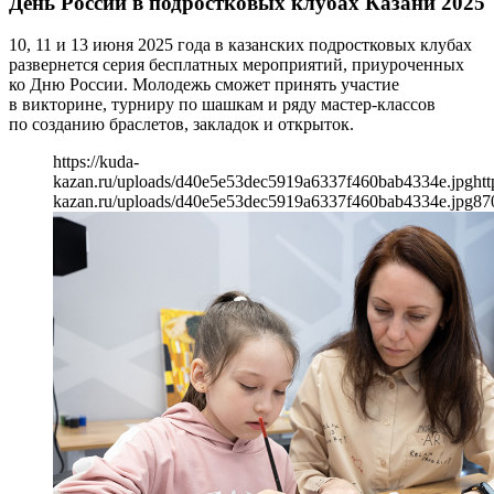
День России в подростковых клубах Казани 2025
10, 11 и 13 июня 2025 года в казанских подростковых клубах
развернется серия бесплатных мероприятий, приуроченных
ко Дню России. Молодежь сможет принять участие
в викторине, турниру по шашкам и ряду мастер-классов
по созданию браслетов, закладок и открыток.
https://kuda-
kazan.ru/uploads/d40e5e53dec5919a6337f460bab4334e.jpg
htt
kazan.ru/uploads/d40e5e53dec5919a6337f460bab4334e.jpg
87