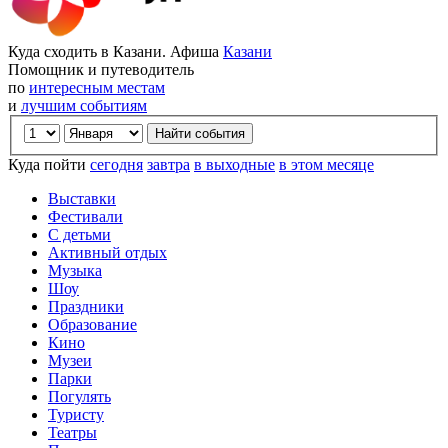
Куда сходить в Казани. Афиша
Казани
Помощник и путеводитель
по
интересным местам
и
лучшим событиям
Куда пойти
сегодня
завтра
в выходные
в этом месяце
Выставки
Фестивали
С детьми
Активный отдых
Музыка
Шоу
Праздники
Образование
Кино
Музеи
Парки
Погулять
Туристу
Театры