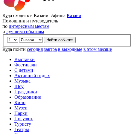
Куда сходить в Казани. Афиша
Казани
Помощник и путеводитель
по
интересным местам
и
лучшим событиям
Куда пойти
сегодня
завтра
в выходные
в этом месяце
Выставки
Фестивали
С детьми
Активный отдых
Музыка
Шоу
Праздники
Образование
Кино
Музеи
Парки
Погулять
Туристу
Театры