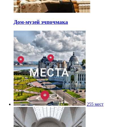
Дом-музей эчпочмака
255 мест