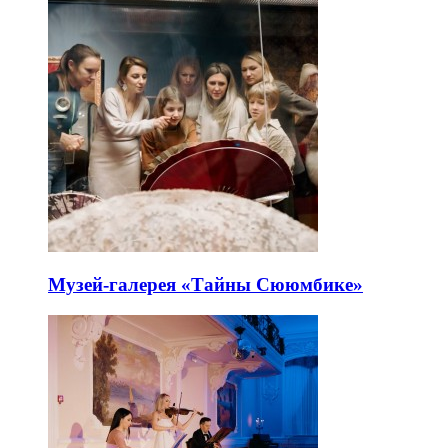
Музей-галерея «Тайны Сююмбике»