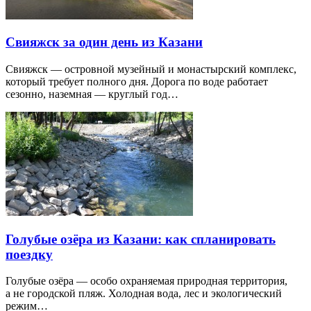
Свияжск за один день из Казани
Свияжск — островной музейный и монастырский комплекс,
который требует полного дня. Дорога по воде работает
сезонно, наземная — круглый год…
Голубые озёра из Казани: как спланировать
поездку
Голубые озёра — особо охраняемая природная территория,
а не городской пляж. Холодная вода, лес и экологический
режим…