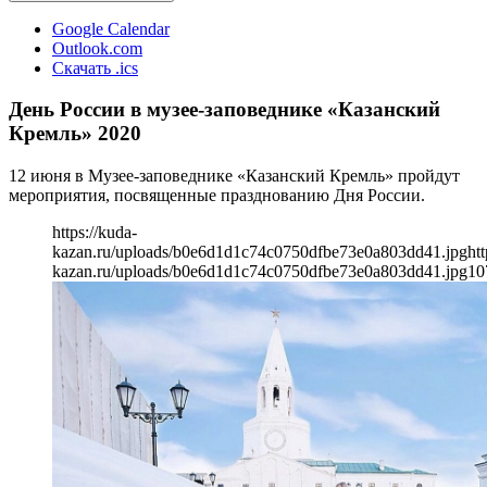
Google Calendar
Outlook.com
Скачать .ics
День России в музее-заповеднике «Казанский
Кремль» 2020
12 июня в Музее-заповеднике «Казанский Кремль» пройдут
мероприятия, посвященные празднованию Дня России.
https://kuda-
kazan.ru/uploads/b0e6d1d1c74c0750dfbe73e0a803dd41.jpg
htt
kazan.ru/uploads/b0e6d1d1c74c0750dfbe73e0a803dd41.jpg
10