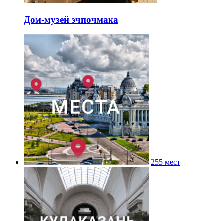
Дом-музей эчпочмака
255 мест