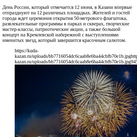
День России, который отмечается 12 июня, в Казани впервые
отпразднуют на 12 различных площадках. Жителей и гостей
города ждет церемония открытия 50-метрового флагштока,
развлекательные программы в парках и скверах, творческие
мастер-классы, патриотические акции, а также большой
концерт на Кремлевской набережной с выступлениями
именитых звезд, который завершится красочным салютом.
https://kuda-
kazan.ru/uploads/bb7716054dc6caab8e6ba44cbfb70e1b.jpg
htt
kazan.ru/uploads/bb7716054dc6caab8e6ba44cbfb70e1b.jpg
94