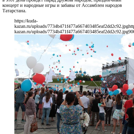
концерт и народные игры и забавы от Ассамблеи народов
Татарстана.
https://kuda-
kazan.ru/uploads/7734b471f477a667403485eaf2dd2c92.jpg
htt
kazan.ru/uploads/7734b471f477a667403485eaf2dd2c92.jpg
90