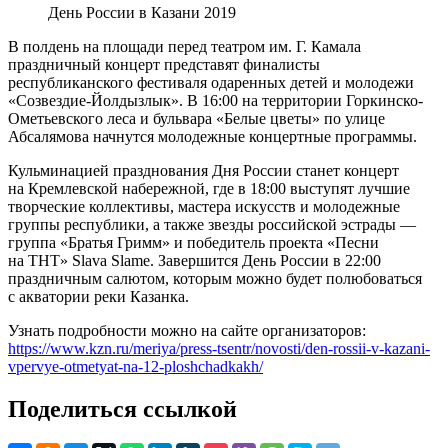
День России в Казани 2019
В полдень на площади перед театром им. Г. Камала
праздничный концерт представят финалисты
республиканского фестиваля одаренных детей и молодежи
«Созвездие-Йолдызлык». В 16:00 на территории Горкинско-
Ометьевского леса и бульвара «Белые цветы» по улице
Абсалямова начнутся молодежные концертные программы.
Кульминацией празднования Дня России станет концерт
на Кремлевской набережной, где в 18:00 выступят лучшие
творческие коллективы, мастера искусств и молодежные
группы республики, а также звезды российской эстрады —
группа «Братья Гримм» и победитель проекта «Песни
на ТНТ» Slava Slame. Завершится День России в 22:00
праздничным салютом, которым можно будет полюбоваться
с акватории реки Казанка.
Узнать подробности можно на сайте организаторов:
https://www.kzn.ru/meriya/press-tsentr/novosti/den-rossii-v-kazani-
vpervye-otmetyat-na-12-ploshchadkakh/
Поделиться ссылкой