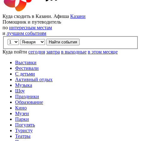
Куда сходить в Казани. Афиша
Казани
Помощник и путеводитель
по
интересным местам
и
лучшим событиям
Куда пойти
сегодня
завтра
в выходные
в этом месяце
Выставки
Фестивали
С детьми
Активный отдых
Музыка
Шоу
Праздники
Образование
Кино
Музеи
Парки
Погулять
Туристу
Театры