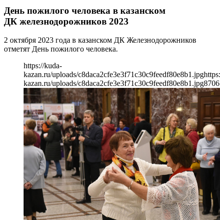
День пожилого человека в казанском
ДК железнодорожников 2023
2 октября 2023 года в казанском ДК Железнодорожников
отметят День пожилого человека.
https://kuda-
kazan.ru/uploads/c8daca2cfe3e3f71c30c9feedf80e8b1.jpg
https
kazan.ru/uploads/c8daca2cfe3e3f71c30c9feedf80e8b1.jpg
870
6