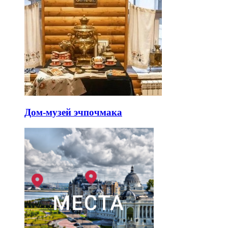
Дом-музей эчпочмака