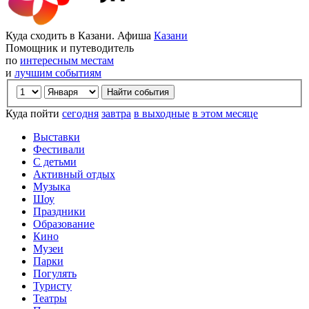
Куда сходить в Казани. Афиша
Казани
Помощник и путеводитель
по
интересным местам
и
лучшим событиям
Куда пойти
сегодня
завтра
в выходные
в этом месяце
Выставки
Фестивали
С детьми
Активный отдых
Музыка
Шоу
Праздники
Образование
Кино
Музеи
Парки
Погулять
Туристу
Театры