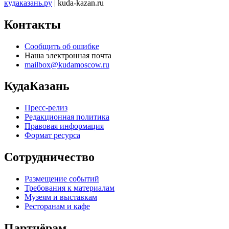
кудаказань.ру
| kuda-kazan.ru
Контакты
Сообщить об ошибке
Наша электронная почта
mailbox@kudamoscow.ru
КудаКазань
Пресс-релиз
Редакционная политика
Правовая информация
Формат ресурса
Сотрудничество
Размещение событий
Требования к материалам
Музеям и выставкам
Ресторанам и кафе
Партнёрам