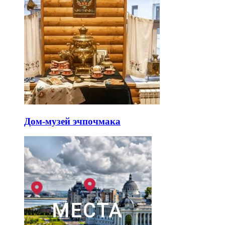
Дом-музей эчпочмака