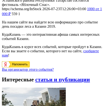
Устьинского района Республики Татарстан состоится
фестиваль «Яблочный Спас».
https://schema.org/InStock
2026-07-23T12:26:00+03:00
1000
от 1
000
₽
559
1
На нашем сайте вы найдете всю информацию про событие
день посадки леса а Казани 2019.
КудаКазань — это интерактивная афиша самых интересных
событий Казани.
КудаКазань в курсе всех событий, которые пройдут в Казани.
Если вы знаете о событии, которого нет на сайте,
сообщите
нам
!
Напомнить
Вы организатор этого события?
Интересные
статьи и публикации