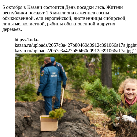
5 октября в Казани состоится День посадки леса. Жители
республики посадят 1,5 миллиона саженцев сосны
обыкновенной, ели европейской, лиственницы сибирской,
липы мелколистной, рябины обыкновенной и других
деревьев.
https://kuda-
kazan.ru/uploads/2057c3a427b80460d0912c391066a17a.jpg
ht
kazan.ru/uploads/2057c3a427b80460d0912c391066a17a.jpg
1