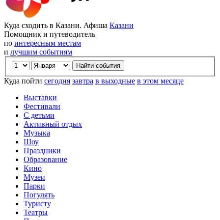
Куда сходить в Казани. Афиша
Казани
Помощник и путеводитель
по
интересным местам
и
лучшим событиям
Куда пойти
сегодня
завтра
в выходные
в этом месяце
Выставки
Фестивали
С детьми
Активный отдых
Музыка
Шоу
Праздники
Образование
Кино
Музеи
Парки
Погулять
Туристу
Театры