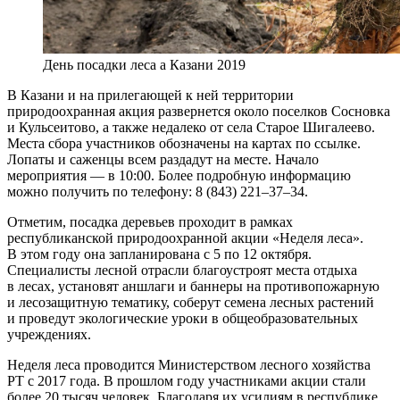
День посадки леса а Казани 2019
В Казани и на прилегающей к ней территории
природоохранная акция развернется около поселков Сосновка
и Кульсеитово, а также недалеко от села Старое Шигалеево.
Места сбора участников обозначены на картах по ссылке.
Лопаты и саженцы всем раздадут на месте. Начало
мероприятия — в 10:00. Более подробную информацию
можно получить по телефону: 8 (843) 221–37–34.
Отметим, посадка деревьев проходит в рамках
республиканской природоохранной акции «Неделя леса».
В этом году она запланирована с 5 по 12 октября.
Специалисты лесной отрасли благоустроят места отдыха
в лесах, установят аншлаги и баннеры на противопожарную
и лесозащитную тематику, соберут семена лесных растений
и проведут экологические уроки в общеобразовательных
учреждениях.
Неделя леса проводится Министерством лесного хозяйства
РТ с 2017 года. В прошлом году участниками акции стали
более 20 тысяч человек. Благодаря их усилиям в республике